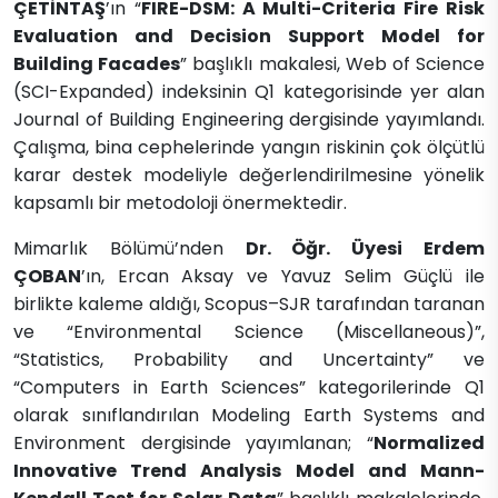
ÇETİNTAŞ
’ın “
FIRE-DSM: A Multi-Criteria Fire Risk
Evaluation and Decision Support Model for
Building Facades
” başlıklı makalesi, Web of Science
(SCI-Expanded) indeksinin Q1 kategorisinde yer alan
Journal of Building Engineering dergisinde yayımlandı.
Çalışma, bina cephelerinde yangın riskinin çok ölçütlü
karar destek modeliyle değerlendirilmesine yönelik
kapsamlı bir metodoloji önermektedir.
Mimarlık Bölümü’nden
Dr. Öğr. Üyesi Erdem
ÇOBAN
’ın, Ercan Aksay ve Yavuz Selim Güçlü ile
birlikte kaleme aldığı, Scopus–SJR tarafından taranan
ve “Environmental Science (Miscellaneous)”,
“Statistics, Probability and Uncertainty” ve
“Computers in Earth Sciences” kategorilerinde Q1
olarak sınıflandırılan Modeling Earth Systems and
Environment dergisinde yayımlanan; “
Normalized
Innovative Trend Analysis Model and Mann-