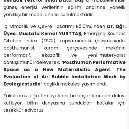
Kendall Test for Solar Data
” başlıklı makalelerinde,
güneş enerjisi verilerinin eğilim analizine yönelik
yenilikçi bir model önerisi sunulmaktadır.
İç Mimarlık ve Çevre Tasarımı Bölümü’nden
Dr. Öğr.
Üyesi Mustafa Kemal YURTTAŞ
, Emerging Sources
Citation Index (ESCI) kapsamındaki çalışmasında,
posthümanist kuram çerçevesinde mekânın
performatif, ekozofik ve yeni-materyalist
dönüşümünü irdeleyerek, “
Posthuman Performative
Space as a New Materialistic Agent: The
Evaluation of Air Bubble Installation Work by
Ecologicstudio
” başlıklı makalesi yayımlandı.
Fakültemiz öğretim üyelerini bu başarılarından dolayı
kutluyor, bilim dünyasına sundukları katkılar için
teşekkür ediyoruz.