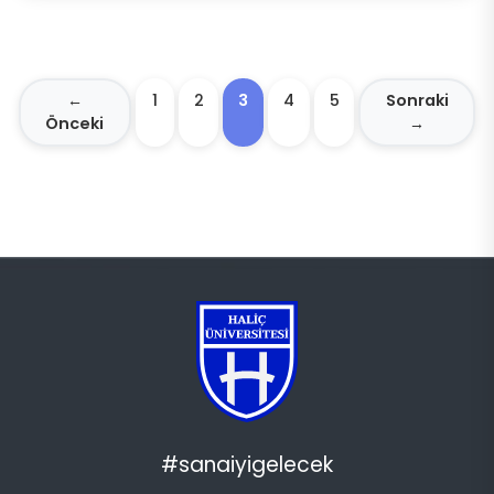
←
1
2
3
4
5
Sonraki
Önceki
→
#sanaiyigelecek