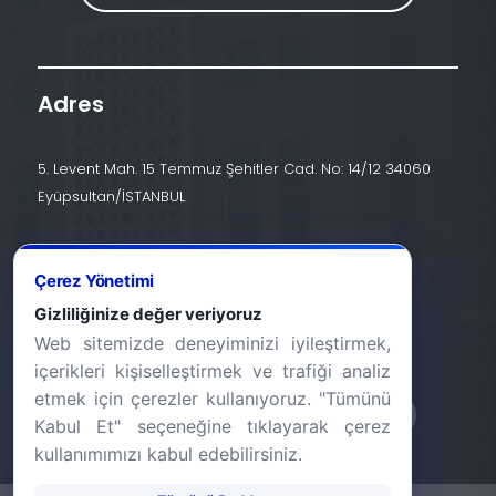
Adres
5. Levent Mah. 15 Temmuz Şehitler Cad. No: 14/12 34060
Eyüpsultan/İSTANBUL
İletişim
Çerez Yönetimi
+90 (212) 924 24 44
Gizliliğinize değer veriyoruz
Web sitemizde deneyiminizi iyileştirmek,
info@halic.edu.tr
içerikleri kişiselleştirmek ve trafiği analiz
etmek için çerezler kullanıyoruz. "Tümünü
Kabul Et" seçeneğine tıklayarak çerez
kullanımımızı kabul edebilirsiniz.