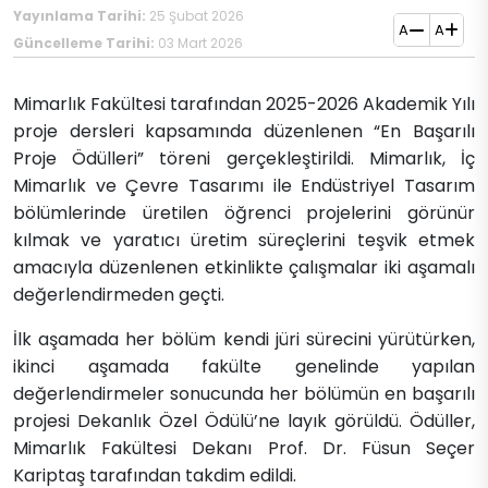
Yayınlama Tarihi:
25 Şubat 2026
A
A
Güncelleme Tarihi:
03 Mart 2026
Mimarlık Fakültesi tarafından 2025-2026 Akademik Yılı
proje dersleri kapsamında düzenlenen “En Başarılı
Proje Ödülleri” töreni gerçekleştirildi. Mimarlık, İç
Mimarlık ve Çevre Tasarımı ile Endüstriyel Tasarım
bölümlerinde üretilen öğrenci projelerini görünür
kılmak ve yaratıcı üretim süreçlerini teşvik etmek
amacıyla düzenlenen etkinlikte çalışmalar iki aşamalı
değerlendirmeden geçti.
İlk aşamada her bölüm kendi jüri sürecini yürütürken,
ikinci aşamada fakülte genelinde yapılan
değerlendirmeler sonucunda her bölümün en başarılı
projesi Dekanlık Özel Ödülü’ne layık görüldü. Ödüller,
Mimarlık Fakültesi Dekanı Prof. Dr. Füsun Seçer
Kariptaş tarafından takdim edildi.