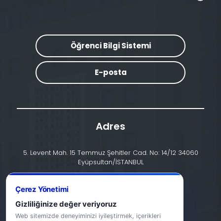
Öğrenci Bilgi Sistemi
E-posta
Adres
5. Levent Mah. 15 Temmuz Şehitler Cad. No: 14/12 34060
Eyüpsultan/İSTANBUL
İletişim
Çerez Yönetimi
+90 (212) 924 24 44
Gizliliğinize değer veriyoruz
Web sitemizde deneyiminizi iyileştirmek, içerikleri
info@halic.edu.tr