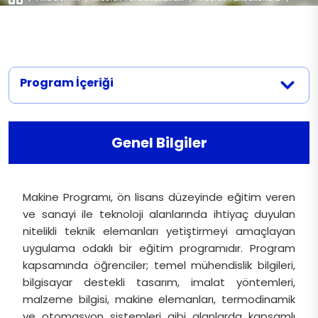
Faaliyetler
Programlar
|
Makine
İletişim
Program İçeriği
Genel Bilgiler
Makine Programı, ön lisans düzeyinde eğitim veren
ve sanayi ile teknoloji alanlarında ihtiyaç duyulan
nitelikli teknik elemanları yetiştirmeyi amaçlayan
uygulama odaklı bir eğitim programıdır. Program
kapsamında öğrenciler; temel mühendislik bilgileri,
bilgisayar destekli tasarım, imalat yöntemleri,
malzeme bilgisi, makine elemanları, termodinamik
ve otomasyon sistemleri gibi alanlarda kapsamlı