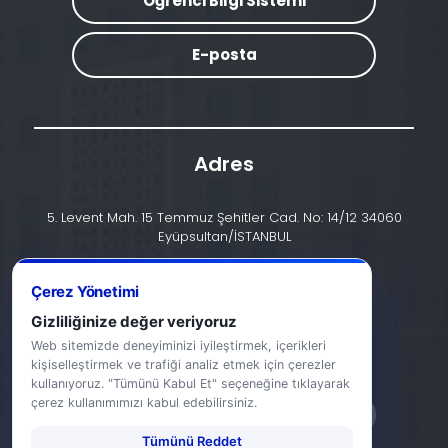
Öğrenci Bilgi Sistemi
E-posta
Adres
5. Levent Mah. 15 Temmuz Şehitler Cad. No: 14/12 34060
Eyüpsultan/İSTANBUL
İletişim
Çerez Yönetimi
+90 (212) 924 24 44
Gizliliğinize değer veriyoruz
Web sitemizde deneyiminizi iyileştirmek, içerikleri
info@halic.edu.tr
kişiselleştirmek ve trafiği analiz etmek için çerezler
kullanıyoruz. "Tümünü Kabul Et" seçeneğine tıklayarak
çerez kullanımımızı kabul edebilirsiniz.
Tümünü Reddet