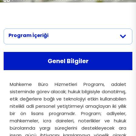
Faaliyetler
Programlar
|
Mahkeme Büro Hizmetleri
İletişim
Program İçeriği
Genel Bilgiler
Mahkeme Büro Hizmetleri Programı, adalet
sisteminde görev alacak; hukuk bilgisiyle donatılmış,
etik değerlere bağlı ve teknolojiyi etkin kullanabilen
nitelikli adli personel yetiştirmeyi amaçlayan iki yıllık
bir ön lisans programıdır. Program; adliyeler,
mahkemeler, icra daireleri, noterlikler ve hukuk
bürolarında yargı süreçlerini destekleyecek ara
insan gücü ihtiyacını karşılamaya yönelik olarak