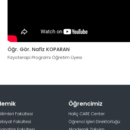
Öğr. Gör. Nafiz KOPARAN
Fizyoterapi Programı Öğretim Üyesi
demik
Öğrencimiz
Bilimleri Fakültesi
Haliç CARE Center
ebiyat Fakültesi
Öğrenci İşleri Direktörlüğü
Sanatlar Fakültesi
Akademik Takvim