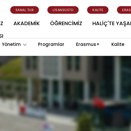
SANAL TUR
LİSANSÜSTÜ
KALİTE
ERA
İZ
AKADEMİK
ÖĞRENCİMİZ
HALİÇ'TE YAŞ
SI
Yönetim
Programlar
Erasmus+
Kalite