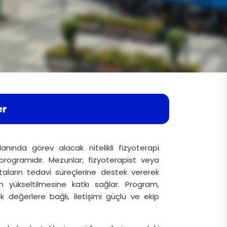
er
anında görev alacak nitelikli fizyoterapi
m programıdır. Mezunlar; fizyoterapist veya
taların tedavi süreçlerine destek vererek
in yükseltilmesine katkı sağlar. Program,
k değerlere bağlı, iletişimi güçlü ve ekip