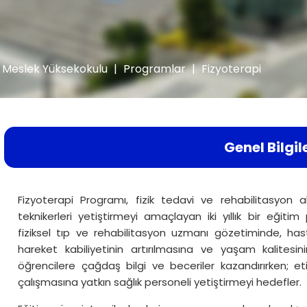
Meslek Yüksekokulu
|
Programlar
|
Fizyoterapi
Genel Bilgil
Fizyoterapi Programı, fizik tedavi ve rehabilitasyon al
teknikerleri yetiştirmeyi amaçlayan iki yıllık bir eğiti
fiziksel tıp ve rehabilitasyon uzmanı gözetiminde, has
hareket kabiliyetinin artırılmasına ve yaşam kalitesin
öğrencilere çağdaş bilgi ve beceriler kazandırırken; eti
çalışmasına yatkın sağlık personeli yetiştirmeyi hedefler.