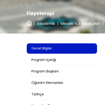
Fizyoterapi
|
Akademik
|
Meslek Yüksekokulları
|
Genel Bilgiler
Program İçeriği
Program Başkanı
Öğretim Elemanları
Tarihçe