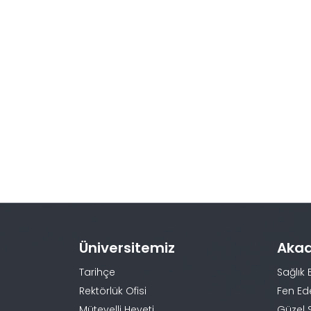
Üniversitemiz
Aka
Tarihçe
Sağlık 
Rektörlük Ofisi
Fen Ed
Mütevelli Heyeti
Güzel 