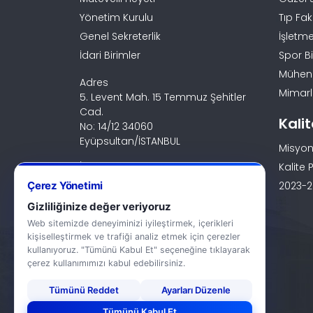
Yönetim Kurulu
Tıp Fak
Genel Sekreterlik
İşletme
İdari Birimler
Spor Bi
Mühendi
Adres
Mimarlı
5. Levent Mah. 15 Temmuz Şehitler
Cad.
Kali
No: 14/12 34060
Eyüpsultan/İSTANBUL
Misyon
İletişim
Kalite P
0 (212) 924 24 44
Çerez Yönetimi
2023-20
Gizliliğinize değer veriyoruz
Web sitemizde deneyiminizi iyileştirmek, içerikleri
kişiselleştirmek ve trafiği analiz etmek için çerezler
kullanıyoruz. "Tümünü Kabul Et" seçeneğine tıklayarak
çerez kullanımımızı kabul edebilirsiniz.
Tümünü Reddet
Ayarları Düzenle
Tümünü Kabul Et