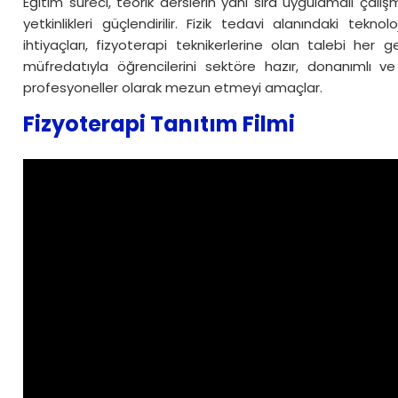
Eğitim süreci, teorik derslerin yanı sıra uygulamalı çalı
yetkinlikleri güçlendirilir. Fizik tedavi alanındaki tek
ihtiyaçları, fizyoterapi teknikerlerine olan talebi her
müfredatıyla öğrencilerini sektöre hazır, donanımlı ve
profesyoneller olarak mezun etmeyi amaçlar.
Fizyoterapi Tanıtım Filmi