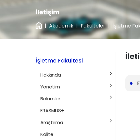
İletişim
|
Akademik
|
Fakülteler
|
İşletme Fak
İlet
İşletme Fakültesi
Hakkında
F
Yönetim
Bölümler
ERASMUS+
Araştırma
Kalite