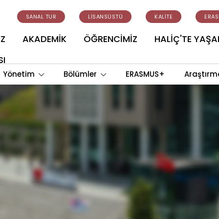
SANAL TUR
LİSANSÜSTÜ
KALİTE
ERA
İZ
AKADEMİK
ÖĞRENCİMİZ
HALİÇ'TE YAŞ
SI
Yönetim
Bölümler
ERASMUS+
Araştırm