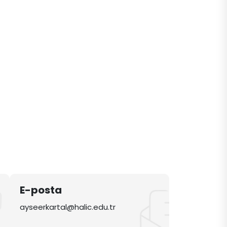
E-posta
ayseerkartal@halic.edu.tr