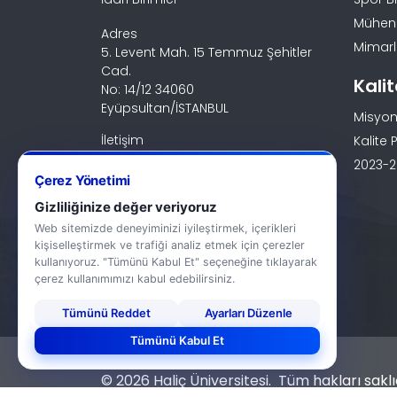
Mühendi
Adres
Mimarlı
5. Levent Mah. 15 Temmuz Şehitler
Cad.
Kali
No: 14/12 34060
Eyüpsultan/İSTANBUL
Misyon
İletişim
Kalite P
0 (212) 924 24 44
2023-20
Çerez Yönetimi
Gizliliğinize değer veriyoruz
Web sitemizde deneyiminizi iyileştirmek, içerikleri
kişiselleştirmek ve trafiği analiz etmek için çerezler
kullanıyoruz. "Tümünü Kabul Et" seçeneğine tıklayarak
çerez kullanımımızı kabul edebilirsiniz.
Tümünü Reddet
Ayarları Düzenle
Tümünü Kabul Et
© 2026 Haliç Üniversitesi. Tüm hakları saklıd