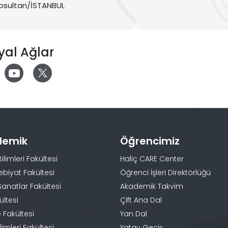
psultan/İSTANBUL
yal Ağlar
demik
Öğrencimiz
Bilimleri Fakültesi
Haliç CARE Center
ebiyat Fakültesi
Öğrenci İşleri Direktörlüğü
Sanatlar Fakültesi
Akademik Takvim
ültesi
Çift Ana Dal
 Fakültesi
Yan Dal
limleri Fakültesi
Yatay Geçiş