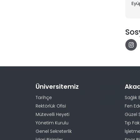
Eyü
Sos
Üniversitemiz
Aka
Tarihçe
Sağlık 
Rektörlük Ofisi
Fen Ed
Mütevelli Heyeti
Güzel 
Yönetim Kurulu
Tıp Fak
Genel Sekreterlik
İşletme
İdari Birimler
Spor Bi