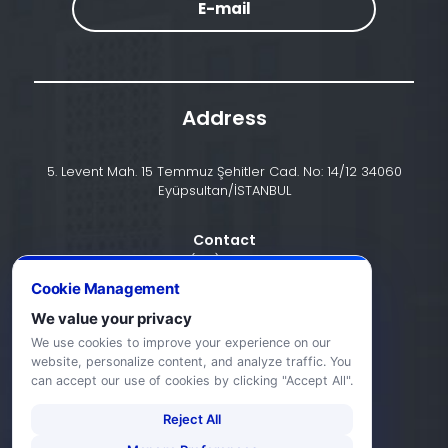
E-mail
Address
5. Levent Mah. 15 Temmuz Şehitler Cad. No: 14/12 34060
Eyüpsultan/İSTANBUL
Contact
+90 (212) 924 24 44
Cookie Management
We value your privacy
info@halic.edu.tr
We use cookies to improve your experience on our
website, personalize content, and analyze traffic. You
can accept our use of cookies by clicking "Accept All".
Reject All