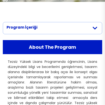
Application Documents
Departments
|
Textile and Fashion Design
Contact
Interview Dates
Recruitment Conditions and Quota
Program İçeriği
About The Program
Tezsiz Yüksek Lisans Programında öğrencinin, Lisans
düzeyindeki bilgi ve becerilerini genişletmesi, tasarım
alanına disiplinlerarası bir bakış açısı ile konsept algısı
içerisinde tamamlayarak raporlaması ve sunması
amaçlanır. Alanının literatürüne hakim olması,
araştırma bazlı tasarım projeleri geliştirmesi, sosyal
sorumluluğa yönelik yeni tasarımlar sunması, sanatsal
ve bilimsel etkinlikleri takip etmesi amacıyla ders
içinde ve dışında çalışmalar yürütülür. Tezsiz yüksek