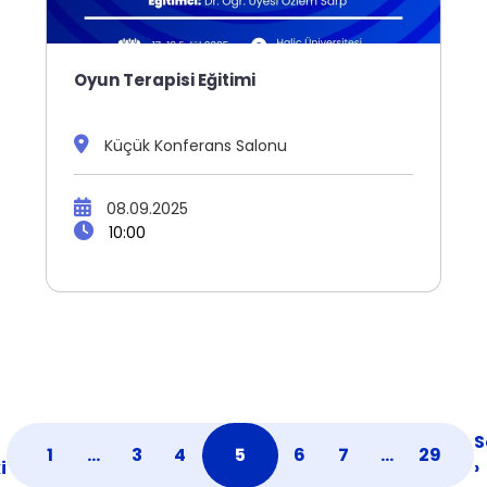
Oyun Terapisi Eğitimi
Küçük Konferans Salonu
08.09.2025
10:00
S
1
…
3
4
5
6
7
…
29
i
›