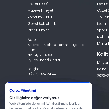
Rektörlük Ofisi
Fen Ed
Mütevelli Heyeti
Güzel 
Yönetim Kurulu
Tıp Fak
Genel Sekreterlik
İşletme
İdari Birimler
Spor Bi
Mühendi
Adres
Mimarlı
5. Levent Mah. 15 Temmuz Şehitler
Cad.
Kali
No: 14/12 34060
Eyüpsultan/İSTANBUL
Misyon
İletişim
Kalite P
0 (212) 924 24 44
2023-20
Çerez Yönetimi
Gizliliğinize değer veriyoruz
Web sitemizde deneyiminizi iyileştirmek, içerikleri
kişiselleştirmek ve trafiği analiz etmek için çerezler