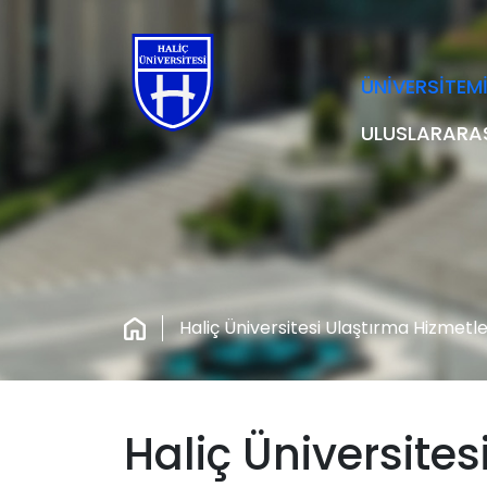
ÜNİVERSİTEM
ULUSLARARA
Haliç Üniversitesi Ulaştırma Hizmetl
Haliç Üniversites