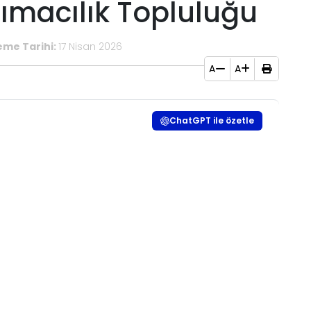
şımacılık Topluluğu
eme Tarihi:
17 Nisan 2026
A
A
ChatGPT ile özetle