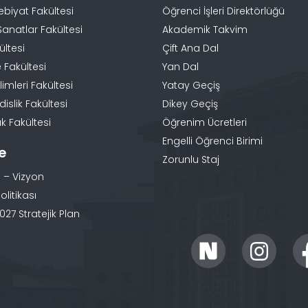
ebiyat Fakültesi
Öğrenci İşleri Direktörlüğü
Sanatlar Fakültesi
Akademik Takvim
ültesi
Çift Ana Dal
 Fakültesi
Yan Dal
limleri Fakültesi
Yatay Geçiş
slik Fakültesi
Dikey Geçiş
k Fakültesi
Öğrenim Ücretleri
Engelli Öğrenci Birimi
te
Zorunlu Staj
 – Vizyon
olitikası
27 Stratejik Plan