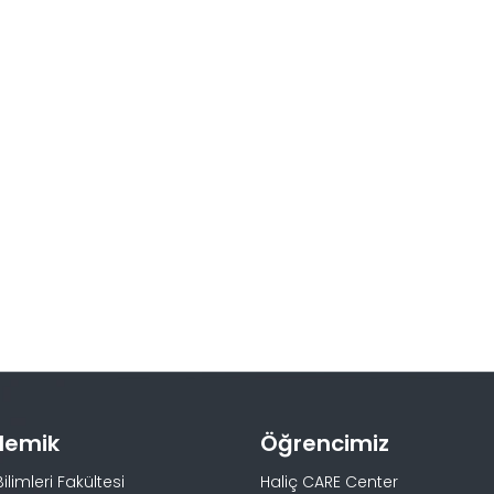
demik
Öğrencimiz
Bilimleri Fakültesi
Haliç CARE Center