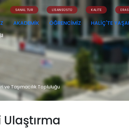
SANAL TUR
LİSANSÜSTÜ
KALİTE
ERA
İZ
AKADEMİK
ÖĞRENCİMİZ
HALİÇ'TE YAŞ
SI
eri ve Taşımacılık Topluluğu
i Ulaştırma