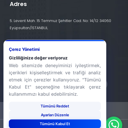
Adres
5. Levent Mah. 15 Temmuz Şehitler Cad. No: 14/12 34060
Eyüpsultan/İSTANBUL
İletişim
Çerez Yönetimi
+90 (212) 924 24 44
Gizliliğinize değer veriyoruz
Web sitemizde deneyiminizi iyileştirmek,
info@halic.edu.tr
içerikleri kişiselleştirmek ve trafiği analiz
etmek için çerezler kullanıyoruz. "Tümünü
Kabul Et" seçeneğine tıklayarak çerez
kullanımımızı kabul edebilirsiniz.
Tümünü Reddet
-
KVKK Bildirimi
Gizlilik Bildirimi
Ayarları Düzenle
Tümünü Kabul Et
©2026 Haliç Üniversitesi. Tüm hakları saklıdır.