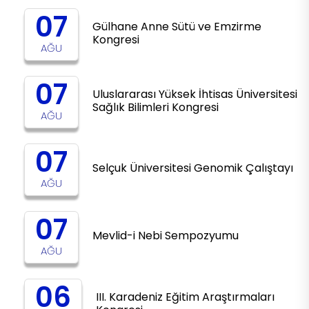
07
Gülhane Anne Sütü ve Emzirme
Kongresi
AĞU
07
Uluslararası Yüksek İhtisas Üniversitesi
Sağlık Bilimleri Kongresi
AĞU
07
Selçuk Üniversitesi Genomik Çalıştayı
AĞU
07
Mevlid-i Nebi Sempozyumu
AĞU
06
III. Karadeniz Eğitim Araştırmaları