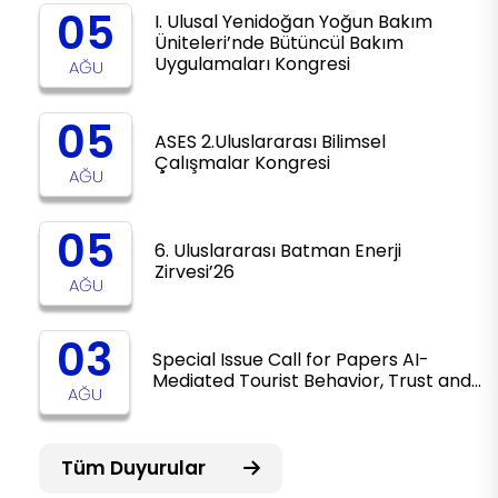
05
I. Ulusal Yenidoğan Yoğun Bakım
Üniteleri’nde Bütüncül Bakım
Uygulamaları Kongresi
AĞU
05
ASES 2.Uluslararası Bilimsel
Çalışmalar Kongresi
AĞU
05
6. Uluslararası Batman Enerji
Zirvesi’26
AĞU
03
Special Issue Call for Papers AI-
Mediated Tourist Behavior, Trust and…
AĞU
Tüm Duyurular