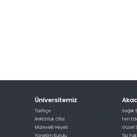
Üniversitemiz
Aka
Tarihçe
Sağlık 
Rektörlük Ofisi
Fen Ed
Mütevelli Heyeti
Güzel 
Yönetim Kurulu
Tıp Fak