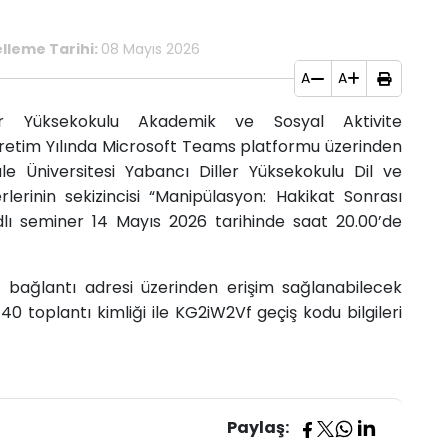
lleme Tarihi:
08 Mayıs 2026
A
A
ler Yüksekokulu Akademik ve Sosyal Aktivite
retim Yılında Microsoft Teams platformu üzerinden
e Üniversitesi Yabancı Diller Yüksekokulu Dil ve
erinin sekizincisi “Manipülasyon: Hakikat Sonrası
dlı seminer 14 Mayıs 2026 tarihinde saat 20.00’de
T
bağlantı adresi üzerinden erişim sağlanabilecek
40 toplantı kimliği ile KG2iW2Vf geçiş kodu bilgileri
Paylaş: