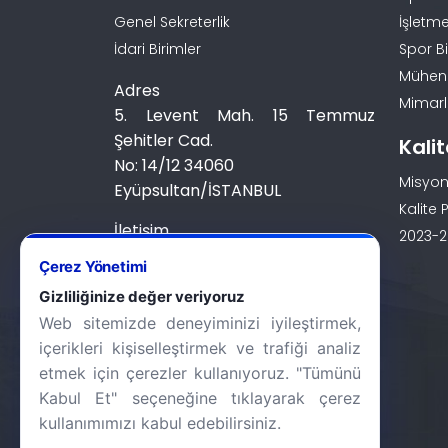
Genel Sekreterlik
İşletme
İdari Birimler
Spor Bi
Mühendi
Adres
Mimarlı
5. Levent Mah. 15 Temmuz
Şehitler Cad.
Kali
No: 14/12 34060
Misyon
Eyüpsultan/İSTANBUL
Kalite P
İletişim
2023-20
0 (212) 924 24 44
Çerez Yönetimi
Gizliliğinize değer veriyoruz
Web sitemizde deneyiminizi iyileştirmek,
içerikleri kişiselleştirmek ve trafiği analiz
etmek için çerezler kullanıyoruz. "Tümünü
Kabul Et" seçeneğine tıklayarak çerez
kullanımımızı kabul edebilirsiniz.