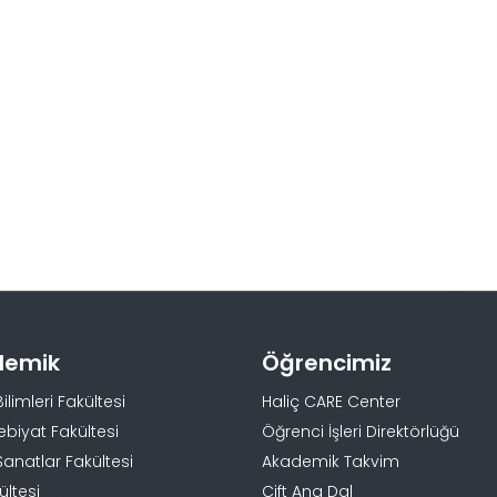
demik
Öğrencimiz
Bilimleri Fakültesi
Haliç CARE Center
ebiyat Fakültesi
Öğrenci İşleri Direktörlüğü
Sanatlar Fakültesi
Akademik Takvim
ültesi
Çift Ana Dal