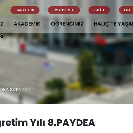
SANAL TUR
LİSANSÜSTÜ
KALİTE
ERA
İZ
AKADEMİK
ÖĞRENCİMİZ
HALİÇ'TE YAŞ
SI
YDEA Semineri
retim Yılı 8.PAYDEA