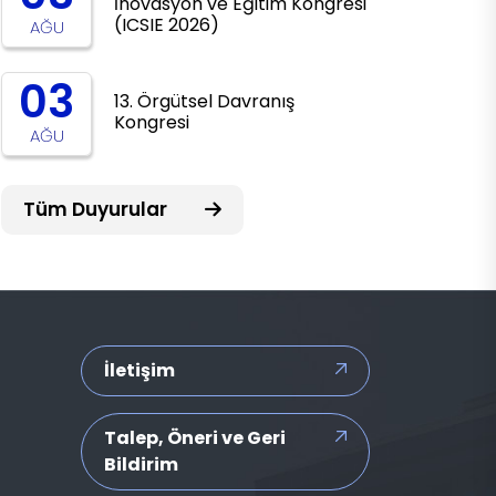
İnovasyon ve Eğitim Kongresi
(ICSIE 2026)
AĞU
03
13. Örgütsel Davranış
Kongresi
AĞU
Tüm Duyurular
İletişim
Talep, Öneri ve Geri
Bildirim