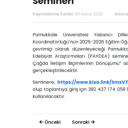
Semineri
Yayınlanma Tarihi:
08 Mayıs 2026
Günce
Pamukkale Üniversitesi Yabancı Dil
Koordinatörlüğü’nün 2025-2026 Eğitim Öğ
çevrimiçi olarak düzenleyeceği Pamukkal
Edebiyat Araştırmaları (PAYDEA) seminerl
Çağda İletişim Biçimlerinin Dönüşümü” a
gerçekleştirilecektir.
Seminere,
https://www.kisa.link/SmxV
olup toplantıya giriş için 392 437 174 059 1
kullanılacaktır.
Önceki
Sonraki