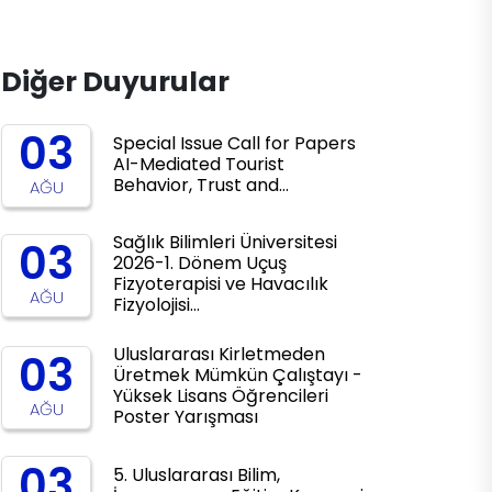
Diğer Duyurular
03
Special Issue Call for Papers
AI-Mediated Tourist
Behavior, Trust and…
AĞU
Sağlık Bilimleri Üniversitesi
03
2026-1. Dönem Uçuş
Fizyoterapisi ve Havacılık
AĞU
Fizyolojisi…
Uluslararası Kirletmeden
03
Üretmek Mümkün Çalıştayı -
Yüksek Lisans Öğrencileri
AĞU
Poster Yarışması
03
5. Uluslararası Bilim,