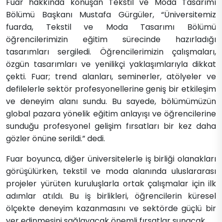
Fuar hakkında konuşan Tekstil ve Moda Tasarımı
Bölümü Başkanı Mustafa Gürgüler, “Üniversitemiz
fuarda, Tekstil ve Moda Tasarımı Bölümü
öğrencilerimizin eğitim sürecinde hazırladığı
tasarımları sergiledi. Öğrencilerimizin çalışmaları,
özgün tasarımları ve yenilikçi yaklaşımlarıyla dikkat
çekti. Fuar; trend alanları, seminerler, atölyeler ve
defilelerle sektör profesyonellerine geniş bir etkileşim
ve deneyim alanı sundu. Bu sayede, bölümümüzün
global pazara yönelik eğitim anlayışı ve öğrencilerine
sunduğu profesyonel gelişim fırsatları bir kez daha
gözler önüne serildi.” dedi.
Fuar boyunca, diğer üniversitelerle iş birliği olanakları
görüşülürken, tekstil ve moda alanında uluslararası
projeler yürüten kuruluşlarla ortak çalışmalar için ilk
adımlar atıldı. Bu iş birlikleri, öğrencilerin küresel
ölçekte deneyim kazanmasını ve sektörde güçlü bir
yer edinmesini sağlayacak önemli fırsatlar sunacak.​