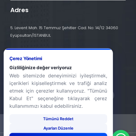
Adres
5. Levent Mah. 15 Temmuz Şehitler Cad. No: 14/12 34060
Eyüpsultan/İSTANBUL
İletişim
Çerez Yönetimi
+90 (212) 924 24 44
Gizliliğinize değer veriyoruz
Web sitemizde deneyiminizi iyileştirmek,
info@halic.edu.tr
içerikleri kişiselleştirmek ve trafiği analiz
etmek için çerezler kullanıyoruz. "Tümünü
Kabul Et" seçeneğine tıklayarak çerez
kullanımımızı kabul edebilirsiniz.
Tümünü Reddet
-
KVKK Bildirimi
Gizlilik Bildirimi
Ayarları Düzenle