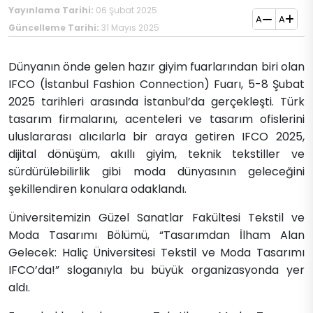
Yayınlama Tarihi:
06 Şubat 2025
A
A
Güncelleme Tarihi:
31 Mayıs 2025
Dünyanın önde gelen hazır giyim fuarlarından biri olan
IFCO (İstanbul Fashion Connection) Fuarı, 5-8 Şubat
2025 tarihleri arasında İstanbul’da gerçekleşti. Türk
tasarım firmalarını, acenteleri ve tasarım ofislerini
uluslararası alıcılarla bir araya getiren IFCO 2025,
dijital dönüşüm, akıllı giyim, teknik tekstiller ve
sürdürülebilirlik gibi moda dünyasının geleceğini
şekillendiren konulara odaklandı.
Üniversitemizin Güzel Sanatlar Fakültesi Tekstil ve
Moda Tasarımı Bölümü, “Tasarımdan İlham Alan
Gelecek: Haliç Üniversitesi Tekstil ve Moda Tasarımı
IFCO’da!” sloganıyla bu büyük organizasyonda yer
aldı.