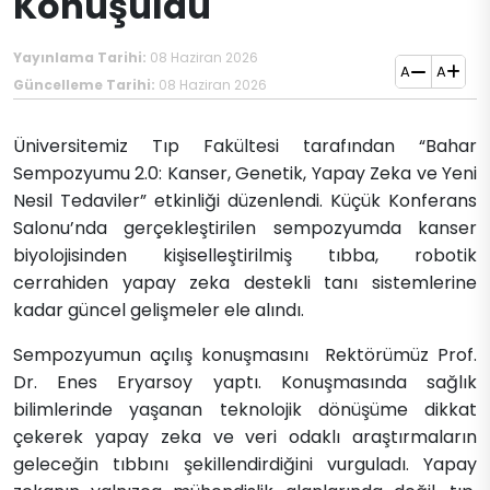
Konuşuldu
Yayınlama Tarihi:
08 Haziran 2026
A
A
Güncelleme Tarihi:
08 Haziran 2026
Üniversitemiz Tıp Fakültesi tarafından “Bahar
Sempozyumu 2.0: Kanser, Genetik, Yapay Zeka ve Yeni
Nesil Tedaviler” etkinliği düzenlendi. Küçük Konferans
Salonu’nda gerçekleştirilen sempozyumda kanser
biyolojisinden kişiselleştirilmiş tıbba, robotik
cerrahiden yapay zeka destekli tanı sistemlerine
kadar güncel gelişmeler ele alındı.
Sempozyumun açılış konuşmasını Rektörümüz Prof.
Dr. Enes Eryarsoy yaptı. Konuşmasında sağlık
bilimlerinde yaşanan teknolojik dönüşüme dikkat
çekerek yapay zeka ve veri odaklı araştırmaların
geleceğin tıbbını şekillendirdiğini vurguladı. Yapay