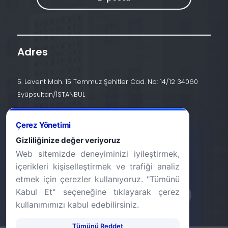
Adres
5. Levent Mah. 15 Temmuz Şehitler Cad. No: 14/12 34060
Eyüpsultan/İSTANBUL
İletişim
Çerez Yönetimi
+90 (212) 924 24 44
Gizliliğinize değer veriyoruz
Web sitemizde deneyiminizi iyileştirmek,
info@halic.edu.tr
içerikleri kişiselleştirmek ve trafiği analiz
etmek için çerezler kullanıyoruz. "Tümünü
Kabul Et" seçeneğine tıklayarak çerez
kullanımımızı kabul edebilirsiniz.
Tümünü Reddet