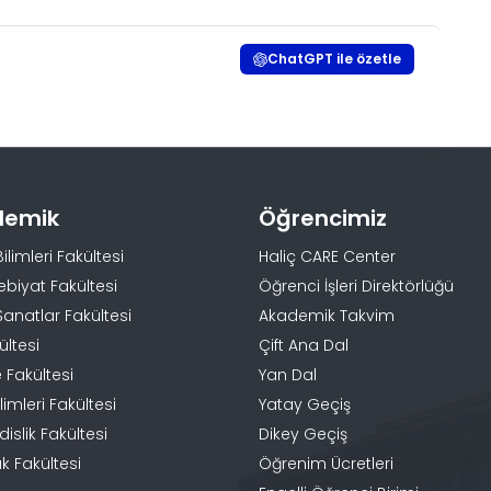
ChatGPT ile özetle
demik
Öğrencimiz
Bilimleri Fakültesi
Haliç CARE Center
ebiyat Fakültesi
Öğrenci İşleri Direktörlüğü
Sanatlar Fakültesi
Akademik Takvim
ültesi
Çift Ana Dal
 Fakültesi
Yan Dal
limleri Fakültesi
Yatay Geçiş
slik Fakültesi
Dikey Geçiş
k Fakültesi
Öğrenim Ücretleri