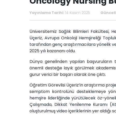
Oncology Nursing B
Yayınlama Tarihi:
14 Kasım 2025
Güncell
Üniversitemiz Sağlık Bilimleri Fakültesi,
Üçeriz, Avrupa Onkoloji Hemşireliği Top
tarafından genç araştırmacılara yönelik v
2025 yılı kazananı oldu.
Dünya genelinden yapılan başvuruların t
önemli desteğe layık görülmek akademisye
gurur verici bir başarı olarak öne çıktı.
Öğretim Görevlisi Üçeriz’in araştırma pro
semptom kontrolünü desteklemeye yöne
hemşire liderliğinde yürütülecek öz-yöneli
Çalışmada, Dikkat Yenilenme Kuramı (At
oluşturulmuş video içeriklerinin yer aldığı s