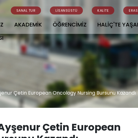
SANAL TUR
LİSANSÜSTÜ
KALİTE
ERA
İZ
AKADEMİK
ÖĞRENCİMİZ
HALİÇ'TE YAŞ
SI
şenur Çetin European Oncology Nursing Bursunu Kazandı
 Ayşenur Çetin European