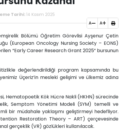
ursunu Kazandı
eme Tarihi:
14 Kasım 2025
A
A
 Hemşirelik Bölümü Öğretim Görevlisi Ayşenur Çetin
luluğu (European Oncology Nursing Society – EONS)
erilen “Early Career Research Grant 2025” bursunun
itizlikle değerlendirildiği program kapsamında bu
nimiz Üçeriz’in mesleki gelişimi ve ülkemiz adına
jesi, Hematopoetik Kök Hücre Nakli (HKHN) sürecinde
lik, Semptom Yönetimi Modeli (SYM) temelli ve
mli bir müdahale yaklaşımı geliştirmeyi hedefliyor.
tention Restoration Theory – ART) çerçevesinde
anal gerçeklik (VR) gözlükleri kullanılacak.