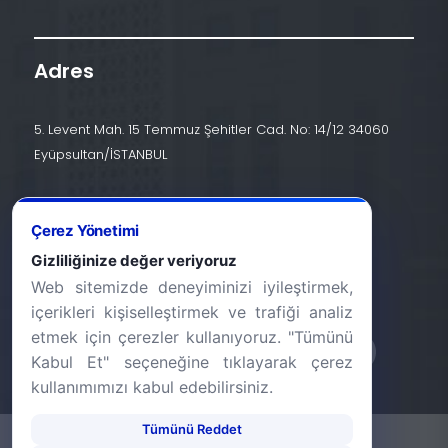
Adres
5. Levent Mah. 15 Temmuz Şehitler Cad. No: 14/12 34060
Eyüpsultan/İSTANBUL
İletişim
Çerez Yönetimi
+90 (212) 924 24 44
Gizliliğinize değer veriyoruz
Web sitemizde deneyiminizi iyileştirmek,
info@halic.edu.tr
içerikleri kişiselleştirmek ve trafiği analiz
etmek için çerezler kullanıyoruz. "Tümünü
Kabul Et" seçeneğine tıklayarak çerez
kullanımımızı kabul edebilirsiniz.
Tümünü Reddet
-
KVKK Bildirimi
Gizlilik Bildirimi