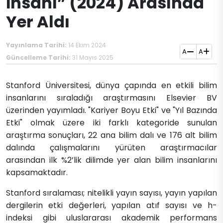
İnsanı” (2024) Arasında
Yer Aldı
Yayınlama Tarihi:
14 Ekim 2024
A
A
Güncelleme Tarihi:
31 Mayıs 2025
​Stanford Üniversitesi, dünya çapında en etkili bilim
insanlarını sıraladığı araştırmasını Elsevier BV
üzerinden yayımladı. "Kariyer Boyu Etki" ve "Yıl Bazında
Etki" olmak üzere iki farklı kategoride sunulan
araştırma sonuçları, 22 ana bilim dalı ve 176 alt bilim
dalında çalışmalarını yürüten araştırmacılar
arasından ilk %2’lik dilimde yer alan bilim insanlarını
kapsamaktadır.
Stanford sıralaması; nitelikli yayın sayısı, yayın yapılan
dergilerin etki değerleri, yapılan atıf sayısı ve h-
indeksi gibi uluslararası akademik performans