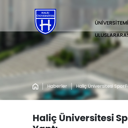
ÜNİVERSİTEM
ULUSLARARA
Haberler
Haliç Üniversitesi SporF
Haliç Üniversitesi Sp