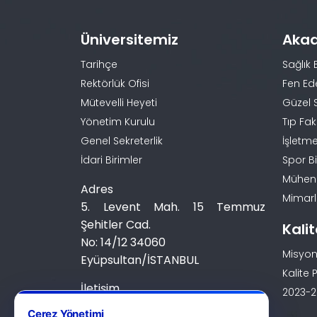
Üniversitemiz
Aka
Tarihçe
Sağlık 
Rektörlük Ofisi
Fen Ed
Mütevelli Heyeti
Güzel 
Yönetim Kurulu
Tıp Fak
Genel Sekreterlik
İşletme
İdari Birimler
Spor Bi
Mühendi
Adres
Mimarlı
5. Levent Mah. 15 Temmuz
Şehitler Cad.
Kali
No: 14/12 34060
Misyon
Eyüpsultan/İSTANBUL
Kalite P
İletişim
2023-20
0 (212) 924 24 44
Çerez Yönetimi