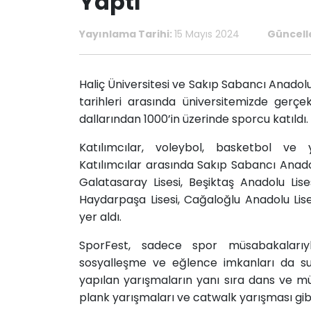
Yaptı
Yayınlama Tarihi:
15 Mayıs 2024
Güncell
​Haliç Üniversitesi ve Sakıp Sabancı Anadolu
tarihleri arasında üniversitemizde gerçek
dallarından 1000’in üzerinde sporcu katıldı.
Katılımcılar, voleybol, basketbol ve 
Katılımcılar arasında Sakıp Sabancı Anadolu
Galatasaray Lisesi, Beşiktaş Anadolu Lise
Haydarpaşa Lisesi, Cağaloğlu Anadolu Lise
yer aldı.
SporFest, sadece spor müsabakalarıyl
sosyalleşme ve eğlence imkanları da su
yapılan yarışmaların yanı sıra dans ve müz
plank yarışmaları ve catwalk yarışması gibi ç