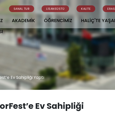
SANAL TUR
LİSANSÜSTÜ
KALİTE
ERA
İZ
AKADEMİK
ÖĞRENCİMİZ
HALİÇ'TE YAŞ
SI
est’e Ev Sahipliği Yaptı
orFest’e Ev Sahipliği