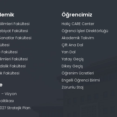
demik
Öğrencimiz
Bilimleri Fakültesi
Haliç CARE Center
ebiyat Fakültesi
Öğrenci İşleri Direktörlüğü
Sanatlar Fakültesi
Akademik Takvim
ültesi
Çift Ana Dal
 Fakültesi
Yan Dal
limleri Fakültesi
Yatay Geçiş
slik Fakültesi
Dikey Geçiş
k Fakültesi
Öğrenim Ücretleri
Engelli Öğrenci Birimi
te
Zorunlu Staj
 – Vizyon
olitikası
27 Stratejik Plan