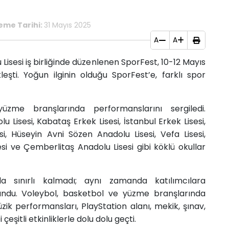
eme Tarihi:
31 Mayıs 2025
A
A
 Lisesi iş birliğinde düzenlenen SporFest, 10-12 Mayıs
leşti. Yoğun ilginin olduğu SporFest’e, farklı spor
yüzme branşlarında performanslarını sergiledi.
 Lisesi, Kabataş Erkek Lisesi, İstanbul Erkek Lisesi,
si, Hüseyin Avni Sözen Anadolu Lisesi, Vefa Lisesi,
si ve Çemberlitaş Anadolu Lisesi gibi köklü okullar
a sınırlı kalmadı; aynı zamanda katılımcılara
ndu. Voleybol, basketbol ve yüzme branşlarında
ik performansları, PlayStation alanı, mekik, şınav,
eşitli etkinliklerle dolu dolu geçti.