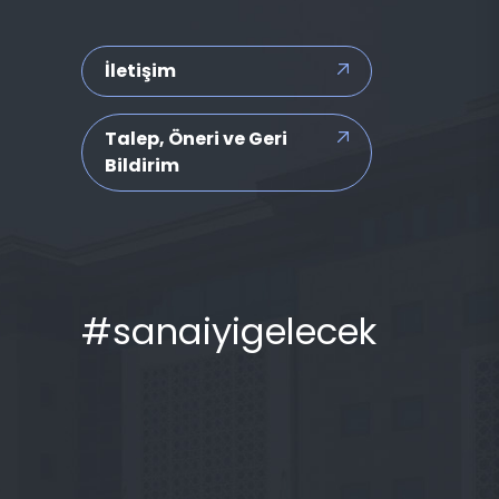
İletişim
Talep, Öneri ve Geri
Bildirim
#sanaiyigelecek