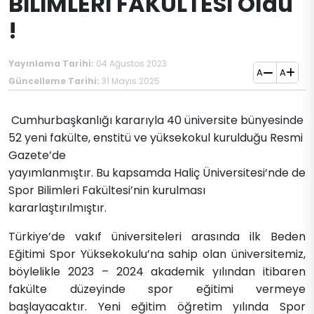
BİLİMLERİ FAKÜLTESİ Oldu
!
Yayınlama Tarihi:
04 Ağustos 2023
A
A
Güncelleme Tarihi:
31 Mayıs 2025
​​​ Cumhurbaşkanlığı kararıyla 40 üniversite bünyesinde
52 yeni fakülte, enstitü ve yüksekokul kurulduğu Resmi
Gazete’de
yayımlanmıştır. Bu kapsamda
Haliç Üniversitesi
‘nde de
Spor Bilimleri Fakültesi’nin kurulması
kararlaştırılmıştır.
Türkiye’de vakıf üniversiteleri arasında ilk Beden
Eğitimi Spor Yüksekokulu’na sahip olan üniversitemiz,
böylelikle 2023 – 2024 akademik yılından itibaren
fakülte düzeyinde spor eğitimi vermeye
başlayacaktır. Yeni eğitim öğretim yılında Spor