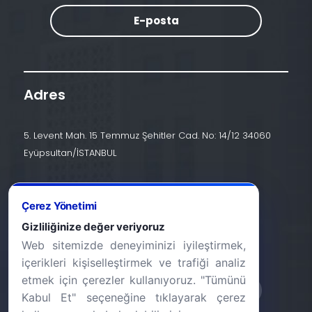
E-posta
Adres
5. Levent Mah. 15 Temmuz Şehitler Cad. No: 14/12 34060
Eyüpsultan/İSTANBUL
İletişim
Çerez Yönetimi
+90 (212) 924 24 44
Gizliliğinize değer veriyoruz
Web sitemizde deneyiminizi iyileştirmek,
info@halic.edu.tr
içerikleri kişiselleştirmek ve trafiği analiz
etmek için çerezler kullanıyoruz. "Tümünü
Kabul Et" seçeneğine tıklayarak çerez