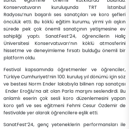
sanat eğitimine önemli katkılarda bulundu.
Konservatuvarın kuruluşunda TRT İstanbul
Radyosu’nun başarılı ses sanatçıları ve koro şefleri
öncülük etti. Bu köklü eğitim kurumu, yirmi yılı aşkın
sürede pek çok önemli sanatçının yetişmesine ev
sahipliği yaptı. SanatFest’24, öğrencilerin Haliç
Üniversitesi Konservatuvarı’nın köklü atmosferini
hissetme ve deneyimleme fırsatı bulduğu önemli bir
platform oldu.
Festival kapsamında öğretmenler ve öğrenciler,
Türkiye Cumhuriyeti’nin 100. kuruluş yıl dönümü için söz
ve bestesi Norm Ender lakabıyla bilinen rap sanatçısı​
Ender Eroğlu’na ait olan Parla marşını seslendirdi. Bu
anlamlı eserin çok sesli koro düzenlemesini yapan
koro şefi ve ses eğitmeni Fehmi Cesur Özdemir de
festivalde yer alarak öğrencilere eşlik etti.
SanatFest’24, genç yeteneklerin performansları ile