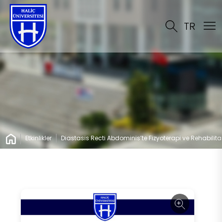
TR
Etkinlikler
Diastasis Recti Abdominis’te Fizyoterapi ve Rehabilit