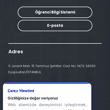
Öğrenci Bilgi Sistemi
E-posta
Adres
5. Levent Mah. 15 Temmuz Şehitler Cad. No: 14/12 34060
Eyüpsultan/İSTANBUL
İletişim
Çerez Yönetimi
+90 (212) 924 24 44
Gizliliğinize değer veriyoruz
Web sitemizde deneyiminizi iyileştirmek,
info@halic.edu.tr