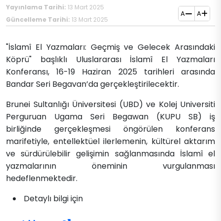
Yayınlama Tarihi:
13 Mart 2025
A
A
Güncelleme Tarihi:
13 Mart 2025
"İslamî El Yazmaları: Geçmiş ve Gelecek Arasındaki
Köprü" başlıklı Uluslararası İslamî El Yazmaları
Konferansı, 16-19 Haziran 2025 tarihleri arasında
Bandar Seri Begavan’da gerçekleştirilecektir.
Brunei Sultanlığı Üniversitesi (UBD) ve Kolej Universiti
Perguruan Ugama Seri Begawan (KUPU SB) iş
birliğinde gerçekleşmesi öngörülen konferans
marifetiyle, entellektüel ilerlemenin, kültürel aktarım
ve sürdürülebilir gelişimin sağlanmasında İslamî el
yazmalarının öneminin vurgulanması
hedeflenmektedir.
Detaylı bilgi için