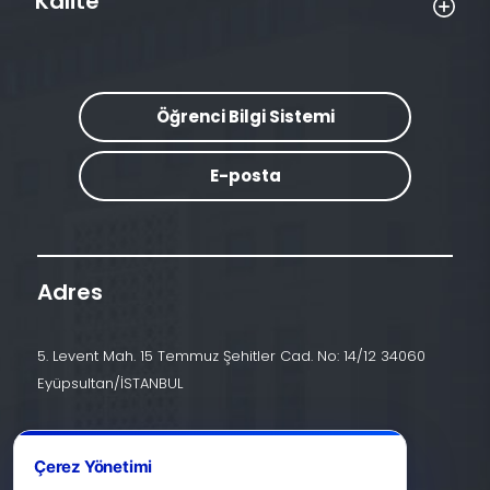
Kalite
Öğrenci Bilgi Sistemi
E-posta
Adres
5. Levent Mah. 15 Temmuz Şehitler Cad. No: 14/12 34060
Eyüpsultan/İSTANBUL
İletişim
Çerez Yönetimi
+90 (212) 924 24 44