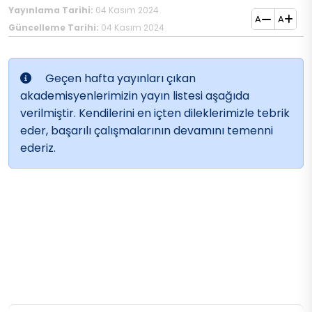
Yayınlama Tarihi:
04 Kasım 2024
A
A
Güncelleme Tarihi:
04 Kasım 2024
Geçen hafta yayınları çıkan
akademisyenlerimizin yayın listesi aşağıda
verilmiştir. Kendilerini en içten dileklerimizle tebrik
eder, başarılı çalışmalarının devamını temenni
ederiz.
Mühendislik Fakültesi
Spor Bilimleri Fakültesi