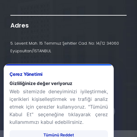
Adres
5. Levent Mah. 15 Temmuz Şehitler Cad. No: 14/12 34060
Eyüpsultan/İSTANBUL
İletişim
Çerez Yönetimi
+90 (212) 924 24 44
Gizliliğinize değer veriyoruz
Web sitemizde deneyiminizi iyileştirmek,
info@halic.edu.tr
içerikleri kişiselleştirmek ve trafiği analiz
etmek için çerezler kullanıyoruz. "Tümünü
Kabul Et" seçeneğine tıklayarak çerez
kullanımımızı kabul edebilirsiniz.
Tümünü Reddet