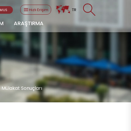
Hızlı Erişim
TR
SMUS
AM
ARAŞTIRMA
 Mülakat Sonuçları