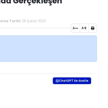
ında Gerçekleşen
eme Tarihi:
28 Şubat 2023
A
A
ChatGPT ile özetle