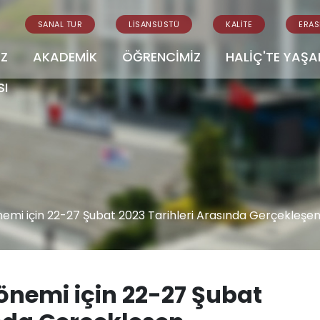
SANAL TUR
LİSANSÜSTÜ
KALİTE
ERA
İZ
AKADEMİK
ÖĞRENCİMİZ
HALİÇ'TE YAŞ
SI
emi için 22-27 Şubat 2023 Tarihleri Arasında Gerçekleşen
önemi için 22-27 Şubat