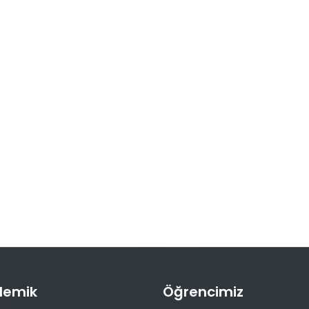
demik
Öğrencimiz