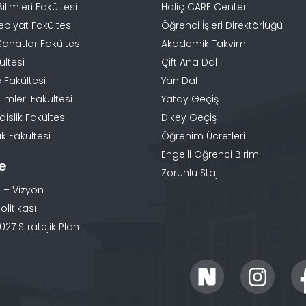
Bilimleri Fakültesi
Haliç CARE Center
ebiyat Fakültesi
Öğrenci İşleri Direktörlüğü
Sanatlar Fakültesi
Akademik Takvim
ültesi
Çift Ana Dal
 Fakültesi
Yan Dal
limleri Fakültesi
Yatay Geçiş
slik Fakültesi
Dikey Geçiş
k Fakültesi
Öğrenim Ücretleri
Engelli Öğrenci Birimi
te
Zorunlu Staj
 – Vizyon
olitikası
27 Stratejik Plan