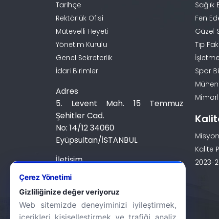
Tarihçe
Sağlık 
Rektörlük Ofisi
Fen Ed
Mütevelli Heyeti
Güzel 
Yönetim Kurulu
Tıp Fak
Genel Sekreterlik
İşletme
İdari Birimler
Spor Bi
Mühendi
Adres
Mimarlı
5. Levent Mah. 15 Temmuz
Şehitler Cad.
Kali
No: 14/12 34060
Misyon
Eyüpsultan/İSTANBUL
Kalite P
İletişim
2023-20
0 (212) 924 24 44
Çerez Yönetimi
Gizliliğinize değer veriyoruz
Web sitemizde deneyiminizi iyileştirmek,
içerikleri kişiselleştirmek ve trafiği analiz