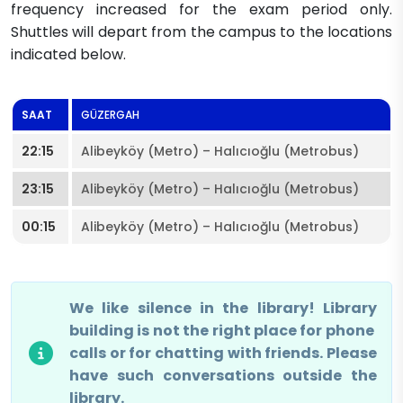
frequency increased for the exam period only.
Shuttles will depart from the campus to the locations
indicated below.​
​​SAAT
​GÜZERGAH
​22:15​
​Alibeyköy (Metro) – Halıcıoğlu (Metrobus)​
​23:15
​Alibeyköy (Metro) – Halıcıoğlu (Metrobus)
​00:15
​Alibeyköy (Metro) – Halıcıoğlu (Metrobus)
​We like silence in t​he library! Library
building is not the right place for phone ​
calls or for chatting with friends. Please
have such conversations outside the
library.