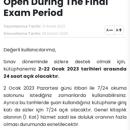
Open During The Final
Exam Period
Yayınlanma Tarihi:
31 Aralık 2022
A
A
Güncelleme Tarihi:
28 Kasım 2025
​​​Değerli kullanıcılarımız,
Sınav döneminde sizlere destek olmak için,
kütüphanemiz
2-22 Ocak 2023 tarihleri arasında
24 saat açık olacaktır.
2 Ocak 2023 Pazartesi günü itibari i​le 7/24 okuma
salonunu istediğiniz zamanlarda kullanabilirsiniz.
Ayrıca bu tarihlerde şuan kullandığınız kütüphane giriş
katı da sizler için 7/24 açık olacaktır. Genel kitaplık
alanının (1. Kat) hizmet saati ise doluluk oranının fazla
olması durumunda esnetilecektir.