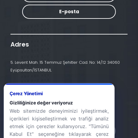
E-posta
Adres
5. Levent Mah. 15 Temmuz Şehitler Cad. No: 14/12 34060
Eyüpsultan/İSTANBUL
İletişim
Çerez Yönetimi
+90 (212) 924 24 44
Gizliliğinize değer veriyoruz
Web sitemizde deneyiminizi iyileştirmek,
info@halic.edu.tr
içerikleri kişiselleştirmek ve trafiği analiz
etmek için çerezler kullanıyoruz. "Tümünü
Kabul Et" seçeneğine tıklayarak çerez