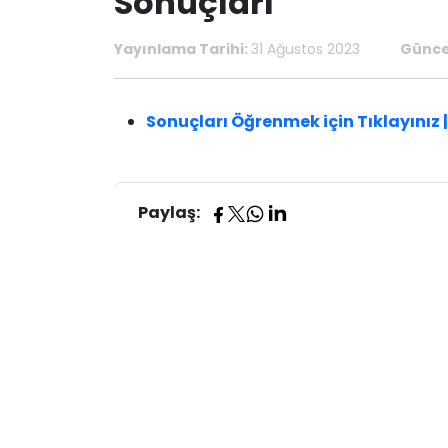
Sonuçları
Yayınlama Tarihi:
31 Ağustos 2023
Günce
​​Sonuçları Öğrenmek için Tıklayınız​ |
Paylaş: