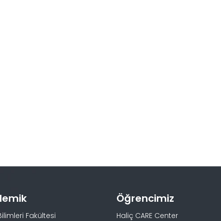
demik
Öğrencimiz
Bilimleri Fakültesi
Haliç CARE Center