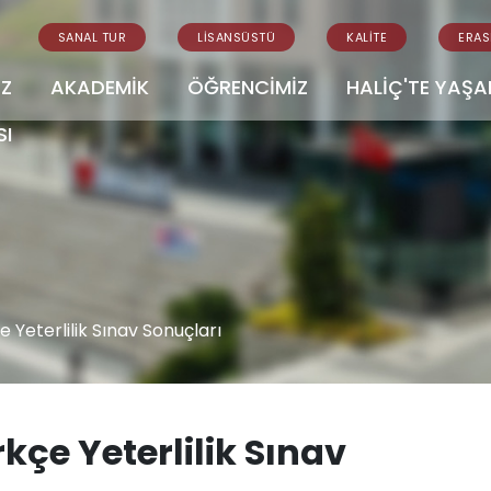
SANAL TUR
LİSANSÜSTÜ
KALİTE
ERA
İZ
AKADEMİK
ÖĞRENCİMİZ
HALİÇ'TE YAŞ
SI
e Yeterlilik Sınav Sonuçları
rkçe Yeterlilik Sınav