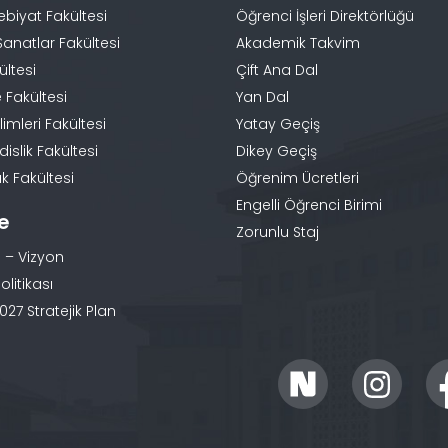
ebiyat Fakültesi
Öğrenci İşleri Direktörlüğü
Sanatlar Fakültesi
Akademik Takvim
ültesi
Çift Ana Dal
 Fakültesi
Yan Dal
limleri Fakültesi
Yatay Geçiş
slik Fakültesi
Dikey Geçiş
k Fakültesi
Öğrenim Ücretleri
Engelli Öğrenci Birimi
te
Zorunlu Staj
 – Vizyon
olitikası
27 Stratejik Plan