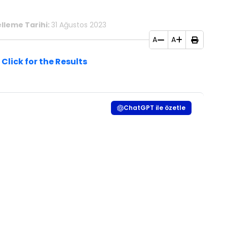
lleme Tarihi:
31 Ağustos 2023
A
A
 Click for the Results​
ChatGPT ile özetle