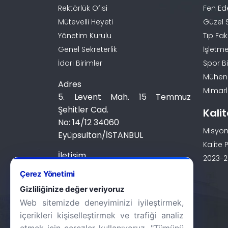
Rektörlük Ofisi
Fen Ed
Mütevelli Heyeti
Güzel 
Yönetim Kurulu
Tıp Fak
Genel Sekreterlik
İşletme
İdari Birimler
Spor Bi
Mühendi
Adres
Mimarlı
5. Levent Mah. 15 Temmuz
Şehitler Cad.
Kali
No: 14/12 34060
Misyon
Eyüpsultan/İSTANBUL
Kalite P
İletişim
2023-20
0 (212) 924 24 44
Çerez Yönetimi
Gizliliğinize değer veriyoruz
Web sitemizde deneyiminizi iyileştirmek,
içerikleri kişiselleştirmek ve trafiği analiz