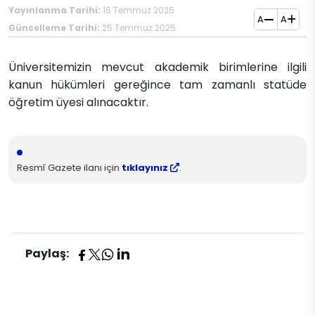
Yayınlanma Tarihi:
16 Temmuz 2025
A
A
Güncelleme Tarihi:
25 Temmuz 2025
Üniversitemizin mevcut akademik birimlerine ilgili
kanun hükümleri gereğince tam zamanlı statüde
öğretim üyesi alınacaktır.
Resmî Gazete ilanı için
tıklayınız
.
Paylaş: