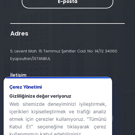
E-posta
Adres
5. Levent Mah. 15 Temmuz Şehitler Cad. No: 14/12 34060
Eyüpsultan/İSTANBUL
İletişim
+90 (212) 924 24 44
Çerez Yönetimi
Gizliliğinize değer veriyoruz
info@halic.edu.tr
Web sitemizde deneyiminizi iyileştirmek,
içerikleri kişiselleştirmek ve trafiği analiz
etmek için çerezler kullanıyoruz. "Tümünü
Kabul Et" seçeneğine tıklayarak çerez
kullanımımızı kabul edebilirsiniz.