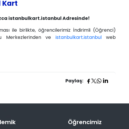
l Kart
zca istanbulkart.istanbul Adresinde!
sı ile birlikte, öğrencilerimiz İndirimli (Öğrenci)
vuru Merkezlerinden ve
istanbulkart.istanbul
web
Paylaş:
demik
Öğrencimiz