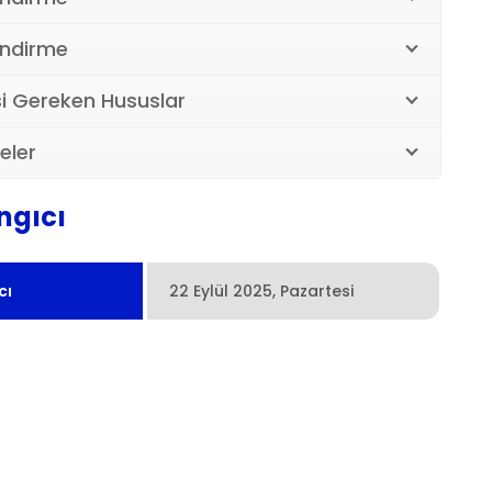
endirme
i Gereken Hususlar
eler
angıcı
cı
22 Eylül 2025, Pazartesi