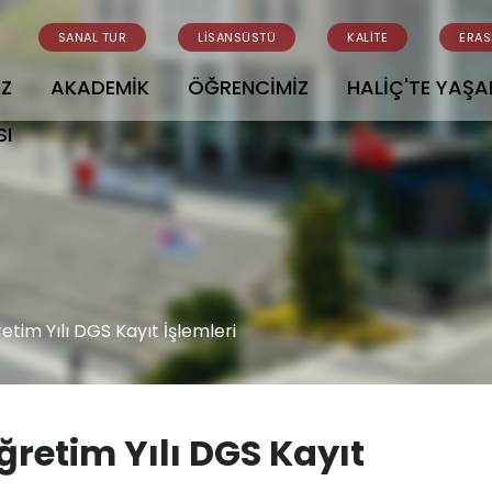
SANAL TUR
LİSANSÜSTÜ
KALİTE
ERA
İZ
AKADEMİK
ÖĞRENCİMİZ
HALİÇ'TE YAŞ
SI
im Yılı DGS Kayıt İşlemleri
retim Yılı DGS Kayıt