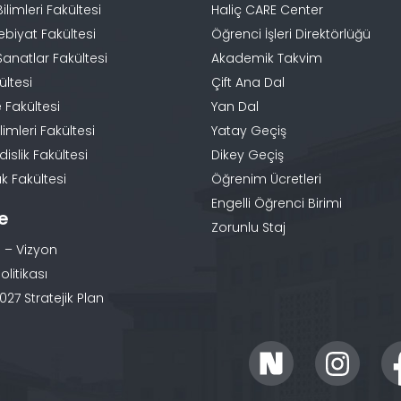
Bilimleri Fakültesi
Haliç CARE Center
ebiyat Fakültesi
Öğrenci İşleri Direktörlüğü
Sanatlar Fakültesi
Akademik Takvim
ültesi
Çift Ana Dal
 Fakültesi
Yan Dal
limleri Fakültesi
Yatay Geçiş
slik Fakültesi
Dikey Geçiş
k Fakültesi
Öğrenim Ücretleri
Engelli Öğrenci Birimi
te
Zorunlu Staj
 – Vizyon
olitikası
27 Stratejik Plan