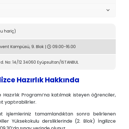
nu hariç)
Levent Kampüsü, 9. Blok |
09.00-16.00
d. No: 14/12 34060 Eyüpsultan/İSTANBUL
ilizce Hazırlık Hakkında
e Hazırlık Programı’na katılmak isteyen öğrenciler,
 yaptırabilirler.
ıt işlemleriniz tamamlandıktan sonra belirlenen
ler Yüksekokulu dersliklerinde (2. Blok) İngilizce
t 09.30’da sınav yerinde olunuz.