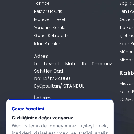
Tarihçe
Sağlık 
Rektörlük Ofisi
Fen Ed
Mütevelli Heyeti
Güzel 
Yönetim Kurulu
Tıp Fak
Genel Sekreterlik
İşletme
İdari Birimler
Spor Bi
Mühendi
Adres
Mimarlı
5. Levent Mah. 15 Temmuz
Şehitler Cad.
Kali
No: 14/12 34060
Misyon
Eyüpsultan/İSTANBUL
Kalite P
İletişim
2023-20
0 (212) 924 24 44
Çerez Yönetimi
Gizliliğinize değer veriyoruz
Web sitemizde deneyiminizi iyileştirmek,
içerikleri kişiselleştirmek ve trafiği analiz