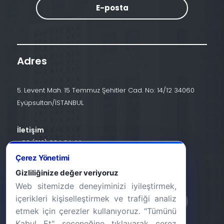
E-posta
Adres
5. Levent Mah. 15 Temmuz Şehitler Cad. No: 14/12 34060
Eyüpsultan/İSTANBUL
İletişim
+90 (212) 924 24 44
Çerez Yönetimi
info@halic.edu.tr
Gizliliğinize değer veriyoruz
Web sitemizde deneyiminizi iyileştirmek,
içerikleri kişiselleştirmek ve trafiği analiz
etmek için çerezler kullanıyoruz. "Tümünü
Kabul Et" seçeneğine tıklayarak çerez