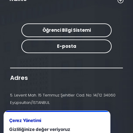
Öğrenci Bilgi Sistemi
E-posta
Adres
5. Levent Mah. 15 Temmuz Şehitler Cad. No: 14/12 34060
Eyüpsultan/İSTANBUL
İletişim
Çerez Yönetimi
+90 (212) 924 24 44
Gizliliğinize değer veriyoruz