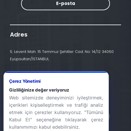
E-posta
Adres
5. Levent Mah. 15 Temmuz Şehitler Cad. No: 14/12 34060
Eyüpsultan/İSTANBUL
İletişim
Çerez Yönetimi
+90 (212) 924 24 44
Gizliliğinize değer veriyoruz
Web sitemizde deneyiminizi iyileştirmek,
info@halic.edu.tr
içerikleri kişiselleştirmek ve trafiği analiz
etmek için çerezler kullanıyoruz. "Tümünü
Kabul Et" seçeneğine tıklayarak çerez
kullanımımızı kabul edebilirsiniz.