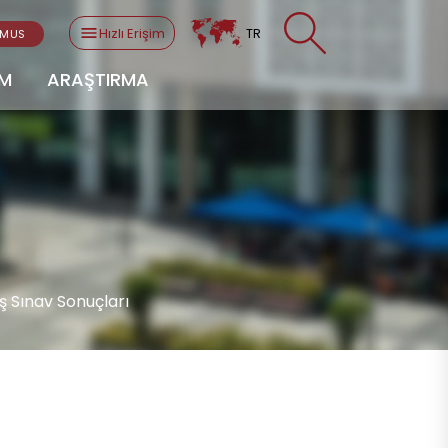
Hızlı Erişim
TR
SMUS
AM
ARAŞTIRMA
ş Sınav Sonuçları