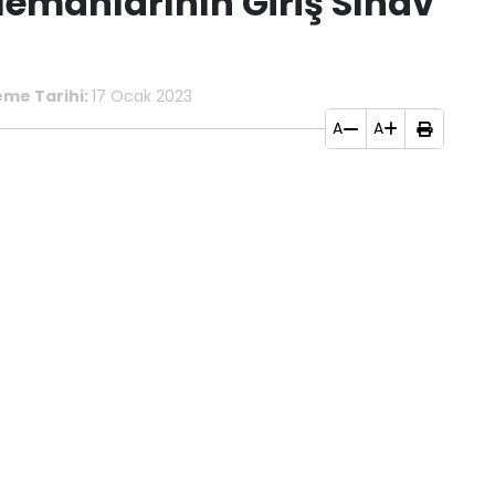
emanlarının Giriş Sınav
eme Tarihi:
17 Ocak 2023
A
A