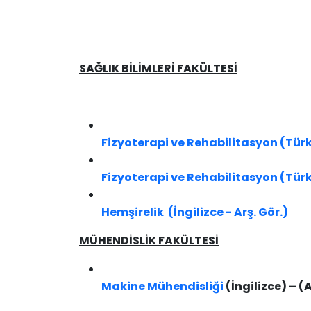
SAĞLIK BİLİMLERİ FAKÜLTESİ
Fizyoterapi ve Rehabilitasyon (Türk
Fizyoterapi ve Rehabilitasyon (Türkç
Hemşirelik (İngilizce - Arş. Gör.)
MÜHENDİSLİK FAKÜLTESİ
Makine Mühendisliği
(İngilizce)​ – (A