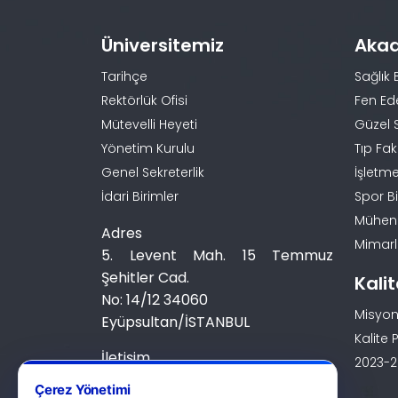
Üniversitemiz
Aka
Tarihçe
Sağlık 
Rektörlük Ofisi
Fen Ed
Mütevelli Heyeti
Güzel 
Yönetim Kurulu
Tıp Fak
Genel Sekreterlik
İşletme
İdari Birimler
Spor Bi
Mühendi
Adres
Mimarlı
5. Levent Mah. 15 Temmuz
Şehitler Cad.
Kali
No: 14/12 34060
Misyon
Eyüpsultan/İSTANBUL
Kalite P
İletişim
2023-20
0 (212) 924 24 44
Çerez Yönetimi