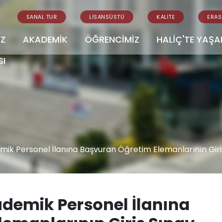
SANAL TUR
LİSANSÜSTÜ
KALİTE
ERA
İZ
AKADEMİK
ÖĞRENCİMİZ
HALİÇ'TE YAŞ
SI
demik Personel İlanına Başvuran Öğretim Elemanlarının Giri
kademik Personel İlanına