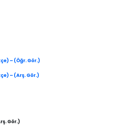
çe) – (Öğr. Gör.)
e) – (Ar​ş. Gör.)
rş. Gör.)​