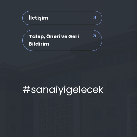
İletişim
Talep, Öneri ve Geri
Bildirim
#sanaiyigelecek