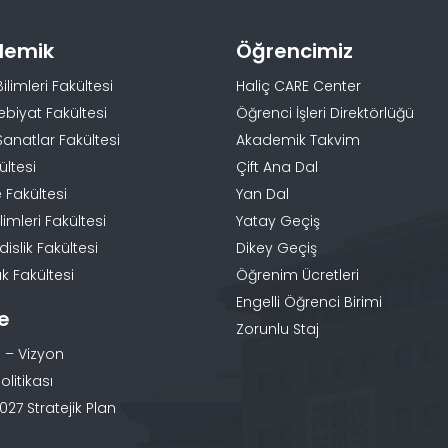
demik
Öğrencimiz
Bilimleri Fakültesi
Haliç CARE Center
ebiyat Fakültesi
Öğrenci İşleri Direktörlüğü
Sanatlar Fakültesi
Akademik Takvim
ültesi
Çift Ana Dal
 Fakültesi
Yan Dal
limleri Fakültesi
Yatay Geçiş
slik Fakültesi
Dikey Geçiş
k Fakültesi
Öğrenim Ücretleri
Engelli Öğrenci Birimi
te
Zorunlu Staj
 – Vizyon
olitikası
27 Stratejik Plan