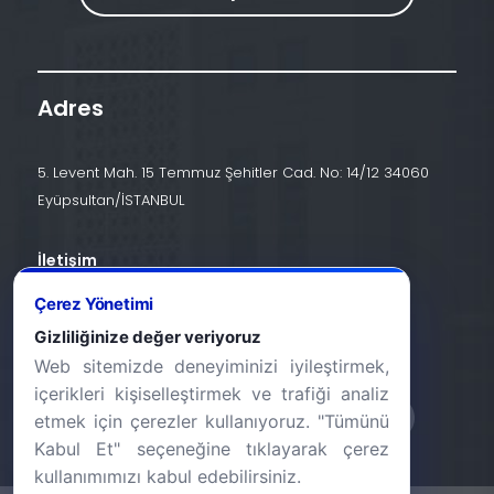
Adres
5. Levent Mah. 15 Temmuz Şehitler Cad. No: 14/12 34060
Eyüpsultan/İSTANBUL
İletişim
+90 (212) 924 24 44
Çerez Yönetimi
Gizliliğinize değer veriyoruz
info@halic.edu.tr
Web sitemizde deneyiminizi iyileştirmek,
içerikleri kişiselleştirmek ve trafiği analiz
etmek için çerezler kullanıyoruz. "Tümünü
Kabul Et" seçeneğine tıklayarak çerez
kullanımımızı kabul edebilirsiniz.