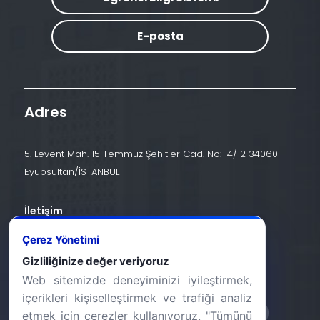
E-posta
Adres
5. Levent Mah. 15 Temmuz Şehitler Cad. No: 14/12 34060
Eyüpsultan/İSTANBUL
İletişim
+90 (212) 924 24 44
Çerez Yönetimi
Gizliliğinize değer veriyoruz
info@halic.edu.tr
Web sitemizde deneyiminizi iyileştirmek,
içerikleri kişiselleştirmek ve trafiği analiz
etmek için çerezler kullanıyoruz. "Tümünü