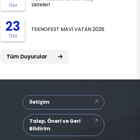
Listeleri
TEM
23
TEKNOFEST MAVİ VATAN 2026
TEM
Tüm Duyurular
İletişim
Talep, Öneri ve Geri
Bildirim