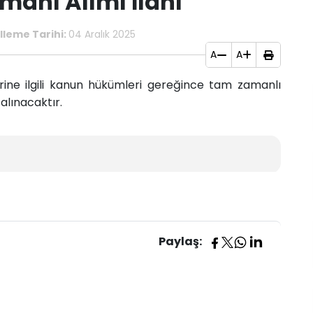
manı Alımı İlanı
leme Tarihi:
04 Aralık 2025
A
A
rine ilgili kanun hükümleri gereğince tam zamanlı
alınacaktır.
Paylaş: