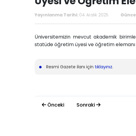
Üyesi ve Öğretim Ele
Yayınlanma Tarihi:
04 Aralık 2025
Güncel
Üniversitemizin mevcut akademik birimle
statüde öğretim üyesi ve öğretim elemanı 
Resmi Gazete ilanı için
tıklayınız
.
Önceki
Sonraki