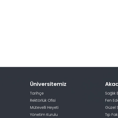
Üniversitemiz
Aka
Tarihçe
Sağlık 
Rektörlük Ofisi
Fen Ed
Mütevelli Heyeti
Güzel 
Yönetim Kurulu
Tıp Fak