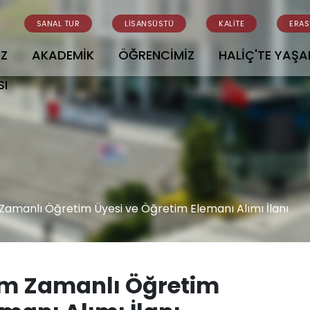
SANAL TUR
LİSANSÜSTÜ
KALİTE
ERA
İZ
AKADEMİK
ÖĞRENCİMİZ
HALİÇ'TE YAŞ
SI
 Zamanlı Öğretim Üyesi ve Öğretim Elemanı Alımı İlanı
Tam Zamanlı Öğretim