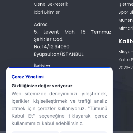
Genel Sekreterlik
İşletme
İdari Birimler
Spor Bi
Mühendi
Adres
Mimarlı
5. Levent Mah. 15 Temmuz
Şehitler Cad.
Kali
No: 14/12 34060
Misyon
Eyüpsultan/İSTANBUL
Kalite P
İletişim
2023-20
0 (212) 924 24 44
Çerez Yönetimi
Gizliliğinize değer veriyoruz
Web sitemizde deneyiminizi iyileştirmek,
içerikleri kişiselleştirmek ve trafiği analiz
etmek için çerezler kullanıyoruz. "Tümünü
Kabul Et" seçeneğine tıklayarak çerez
kullanımımızı kabul edebilirsiniz.