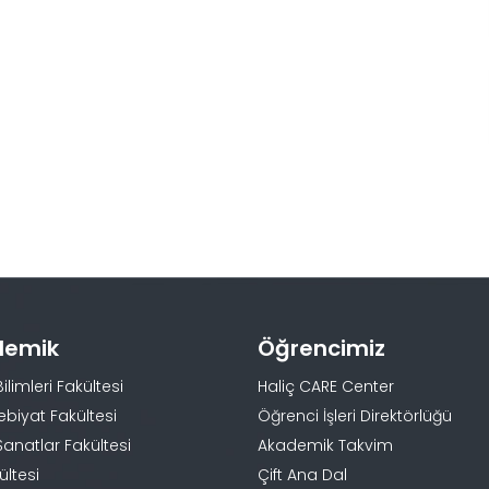
demik
Öğrencimiz
Bilimleri Fakültesi
Haliç CARE Center
ebiyat Fakültesi
Öğrenci İşleri Direktörlüğü
Sanatlar Fakültesi
Akademik Takvim
ültesi
Çift Ana Dal