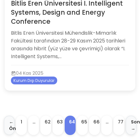
Bitlis Eren Üniversitesi I. Intelligent
Systems, Design and Energy
Conference
Bitlis Eren Üniversitesi Mühendislik-Mimarlık
Fakültesi tarafından 28-29 Kasım 2025 tarihleri
arasında hibrit (yüz yüze ve çevrimiçi) olarak “I.
Intelligent Systems,...
04 Kas 2025
Kurum Dışı Duyurular
←
1
…
62
63
64
65
66
…
77
Son
Önceki
→