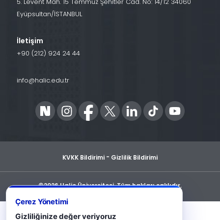
5. Levent Mah. 15 Temmuz Şehitler Cad. No: 14/12 34060
Eyüpsultan/İSTANBUL
İletişim
+90 (212) 924 24 44
info@halic.edu.tr
-
KVKK Bildirimi
Gizlilik Bildirimi
©2026 Haliç Üniversitesi. Tüm hakları saklıdır.
Çerez Yönetimi
Gizliliğinize değer veriyoruz