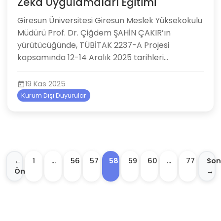
Zeka Uygulamaları Eğitimi
Giresun Üniversitesi Giresun Meslek Yüksekokulu
Müdürü Prof. Dr. Çiğdem ŞAHİN ÇAKIR’ın
yürütücüğünde, TÜBİTAK 2237-A Projesi
kapsamında 12-14 Aralık 2025 tarihleri...
19 Kas 2025
Kurum Dışı Duyurular
←
1
…
56
57
58
59
60
…
77
Son
Önceki
→