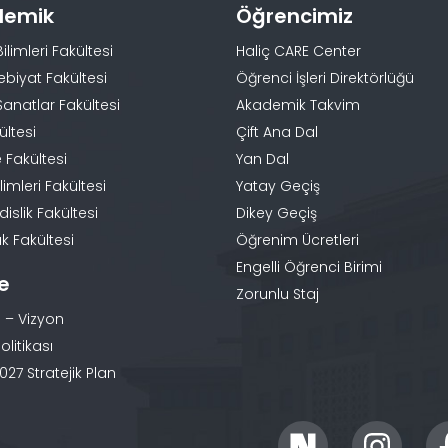
demik
Öğrencimiz
Bilimleri Fakültesi
Haliç CARE Center
ebiyat Fakültesi
Öğrenci İşleri Direktörlüğü
Sanatlar Fakültesi
Akademik Takvim
ültesi
Çift Ana Dal
 Fakültesi
Yan Dal
limleri Fakültesi
Yatay Geçiş
slik Fakültesi
Dikey Geçiş
k Fakültesi
Öğrenim Ücretleri
Engelli Öğrenci Birimi
te
Zorunlu Staj
 – Vizyon
olitikası
27 Stratejik Plan