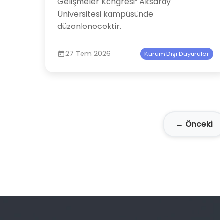
Gelişmeler Kongresi” Aksaray
Üniversitesi kampüsünde
düzenlenecektir.
27 Tem 2026
Kurum Dışı Duyurular
← Önceki