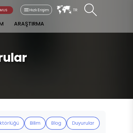
Hızlı Erişim
TR
SMUS
AM
ARAŞTIRMA
rular
ektörlüğü
Bilim
Blog
Duyurular