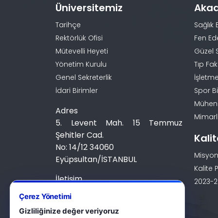
Üniversitemiz
Aka
Tarihçe
Sağlık 
Rektörlük Ofisi
Fen Ed
Mütevelli Heyeti
Güzel 
Yönetim Kurulu
Tıp Fak
Genel Sekreterlik
İşletme
İdari Birimler
Spor Bi
Mühendi
Adres
Mimarlı
5. Levent Mah. 15 Temmuz
Şehitler Cad.
Kali
No: 14/12 34060
Misyon
Eyüpsultan/İSTANBUL
Kalite P
İletişim
2023-20
0 (212) 924 24 44
Çerez Yönetimi
Gizliliğinize değer veriyoruz