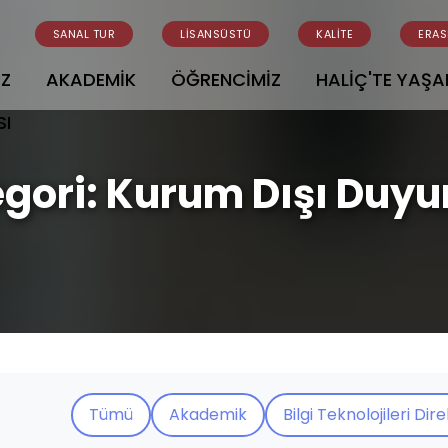
SANAL TUR
LİSANSÜSTÜ
KALİTE
ERA
İZ
AKADEMİK
ÖĞRENCİMİZ
HALİÇ'TE YAŞ
SI
gori:
Kurum Dışı Duyu
Tümü
Akademik
Bilgi Teknolojileri Dir