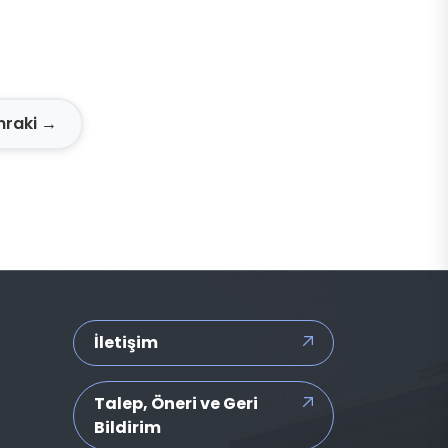
nraki →
İletişim
Talep, Öneri ve Geri
Bildirim