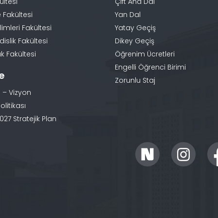
ültesi
Çift Ana Dal
 Fakültesi
Yan Dal
limleri Fakültesi
Yatay Geçiş
slik Fakültesi
Dikey Geçiş
k Fakültesi
Öğrenim Ücretleri
Engelli Öğrenci Birimi
te
Zorunlu Staj
 – Vizyon
olitikası
27 Stratejik Plan