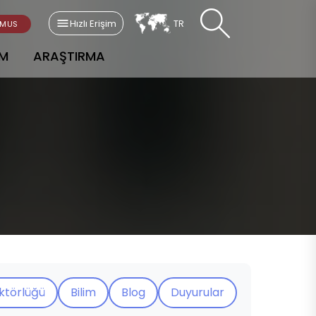
Hızlı Erişim
TR
SMUS
AM
ARAŞTIRMA
ektörlüğü
Bilim
Blog
Duyurular