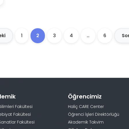
ki
1
2
3
4
…
6
So
demik
Öğrencimiz
Bilimleri Fakültesi
Haliç CARE Center
ebiyat Fakültesi
Öğrenci İşleri Direktörlüğü
Sanatlar Fakültesi
Akademik Takvim