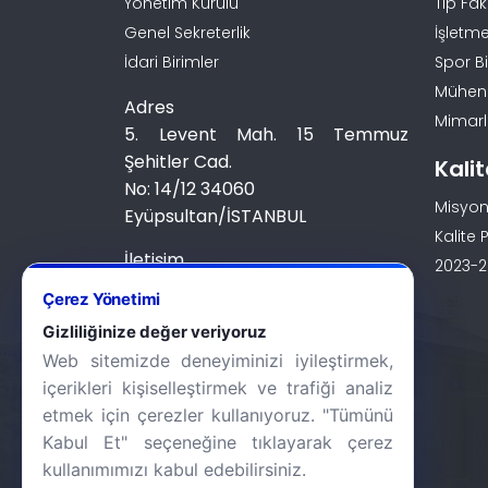
Yönetim Kurulu
Tıp Fak
Genel Sekreterlik
İşletme
İdari Birimler
Spor Bi
Mühendi
Adres
Mimarlı
5. Levent Mah. 15 Temmuz
Şehitler Cad.
Kali
No: 14/12 34060
Misyon
Eyüpsultan/İSTANBUL
Kalite P
İletişim
2023-20
0 (212) 924 24 44
Çerez Yönetimi
Gizliliğinize değer veriyoruz
Web sitemizde deneyiminizi iyileştirmek,
içerikleri kişiselleştirmek ve trafiği analiz
etmek için çerezler kullanıyoruz. "Tümünü
Kabul Et" seçeneğine tıklayarak çerez
kullanımımızı kabul edebilirsiniz.