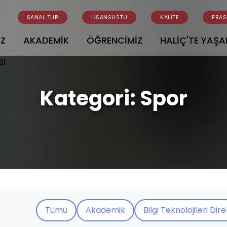
SANAL TUR
LİSANSÜSTÜ
KALİTE
ERA
İZ
AKADEMİK
ÖĞRENCİMİZ
HALİÇ'TE YAŞ
SI
Kategori:
Spor
Tümü
Akademik
Bilgi Teknolojileri Dir