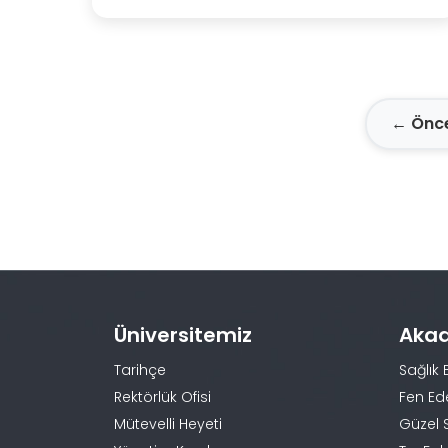
← Önce
Üniversitemiz
Aka
Tarihçe
Sağlık 
Rektörlük Ofisi
Fen Ed
Mütevelli Heyeti
Güzel 