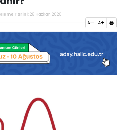
lanır?
lleme Tarihi:
28 Haziran 2026
A
A