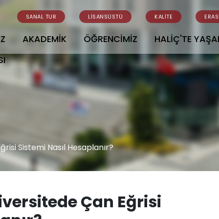
SANAL TUR
LİSANSÜSTÜ
KALİTE
ERA
İZ
AKADEMİK
ÖĞRENCİMİZ
HALİÇ'TE YAŞ
SI
ğrisi Sistemi Nasıl Hesaplanır?
iversitede Çan Eğrisi