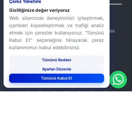
Çerez Yönetimi
Gizliliğinize değer veriyoruz
Adres
Web sitemizde deneyiminizi iyileştirmek,
içerikleri kişiselleştirmek ve trafiği analiz
5. Levent Mah. 15 Temmuz Şehitler Cad. No: 14/12 34060
etmek için çerezler kullanıyoruz. "Tümünü
Eyüpsultan/İSTANBUL
Kabul Et" seçeneğine tıklayarak çerez
kullanımımızı kabul edebilirsiniz.
İletişim
Tümünü Reddet
+90 (212) 924 24 44
Ayarları Düzenle
info@halic.edu.tr
Tümünü Kabul Et
-
KVKK Bildirimi
Gizlilik Bildirimi