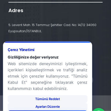
Adres
5. Levent Mah. 15 Temmuz Şehitler Cad. No: 14/12 34060
Eyüpsultan/İSTANBUL
İletişim
Çerez Yönetimi
+90 (212) 924 24 44
Gizliliğinize değer veriyoruz
Web sitemizde deneyiminizi iyileştirmek,
info@halic.edu.tr
içerikleri kişiselleştirmek ve trafiği analiz
etmek için çerezler kullanıyoruz. "Tümünü
Kabul Et" seçeneğine tıklayarak çerez
kullanımımızı kabul edebilirsiniz.
Tümünü Reddet
-
KVKK Bildirimi
Gizlilik Bildirimi
Ayarları Düzenle