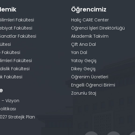
demik
Öğrencimiz
Bilimleri Fakültesi
Haliç CARE Center
ebiyat Fakültesi
Öğrenci İşleri Direktörlüğü
Sanatlar Fakültesi
Akademik Takvim
ültesi
Çift Ana Dal
 Fakültesi
Yan Dal
limleri Fakültesi
Yatay Geçiş
slik Fakültesi
Dikey Geçiş
k Fakültesi
Öğrenim Ücretleri
Engelli Öğrenci Birimi
te
Zorunlu Staj
 – Vizyon
olitikası
27 Stratejik Plan