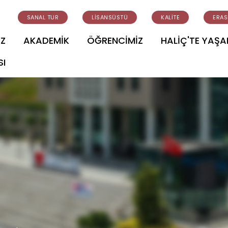
SANAL TUR
LİSANSÜSTÜ
KALİTE
ERA
İZ
AKADEMİK
ÖĞRENCİMİZ
HALİÇ'TE YAŞ
SI