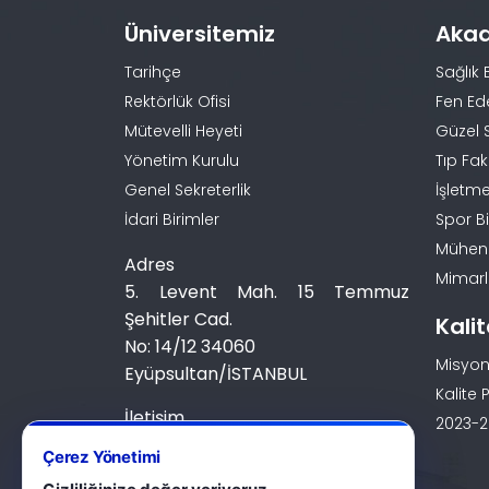
Üniversitemiz
Aka
Tarihçe
Sağlık 
Rektörlük Ofisi
Fen Ed
Mütevelli Heyeti
Güzel 
Yönetim Kurulu
Tıp Fak
Genel Sekreterlik
İşletme
İdari Birimler
Spor Bi
Mühendi
Adres
Mimarlı
5. Levent Mah. 15 Temmuz
Şehitler Cad.
Kali
No: 14/12 34060
Misyon
Eyüpsultan/İSTANBUL
Kalite P
İletişim
2023-20
0 (212) 924 24 44
Çerez Yönetimi