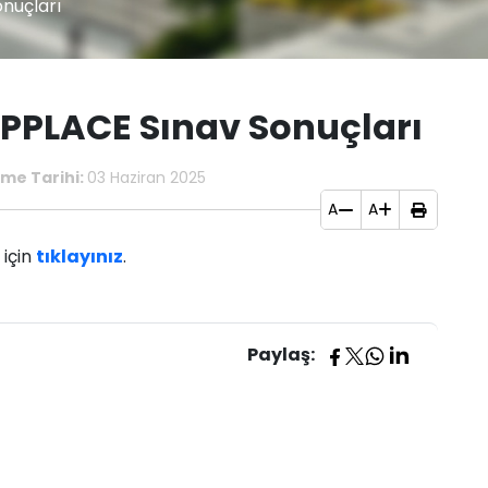
onuçları
HEPPLACE Sınav Sonuçları
me Tarihi:
03 Haziran 2025
A
A
 için
tıklayınız
.
Paylaş: