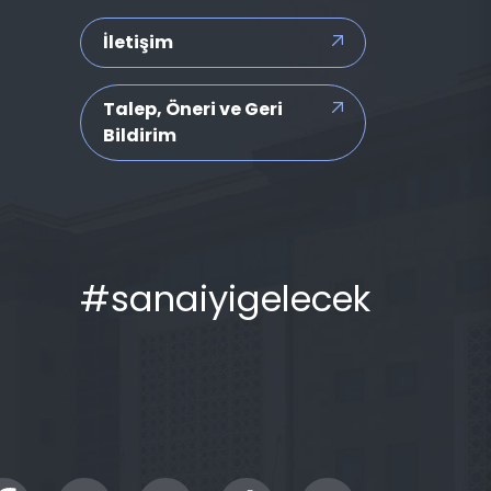
İletişim
Talep, Öneri ve Geri
Bildirim
#sanaiyigelecek