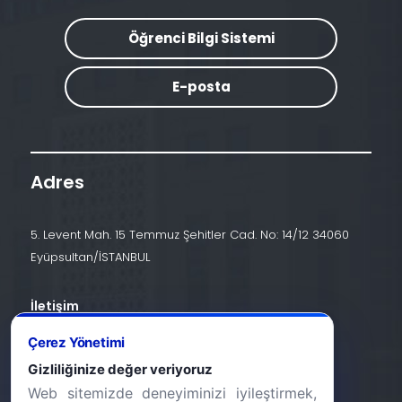
Öğrenci Bilgi Sistemi
E-posta
Adres
5. Levent Mah. 15 Temmuz Şehitler Cad. No: 14/12 34060
Eyüpsultan/İSTANBUL
İletişim
+90 (212) 924 24 44
Çerez Yönetimi
Gizliliğinize değer veriyoruz
info@halic.edu.tr
Web sitemizde deneyiminizi iyileştirmek,