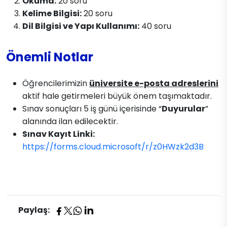
Okuma:
20 soru
Kelime Bilgisi:
20 soru
Dil Bilgisi ve Yapı Kullanımı:
40 soru
Önemli Notlar
Öğrencilerimizin
üniversite e-posta adreslerini
aktif hale getirmeleri büyük önem taşımaktadır.
Sınav sonuçları 5 iş günü içerisinde “
Duyurular
”
alanında ilan edilecektir.
Sınav Kayıt Linki:
https://forms.cloud.microsoft/r/z0HWzk2d3B
Paylaş: