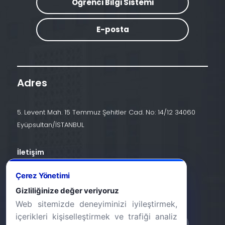
Öğrenci Bilgi Sistemi
E-posta
Adres
5. Levent Mah. 15 Temmuz Şehitler Cad. No: 14/12 34060
Eyüpsultan/İSTANBUL
İletişim
+90 (212) 924 24 44
Çerez Yönetimi
Gizliliğinize değer veriyoruz
info@halic.edu.tr
Web sitemizde deneyiminizi iyileştirmek,
içerikleri kişiselleştirmek ve trafiği analiz