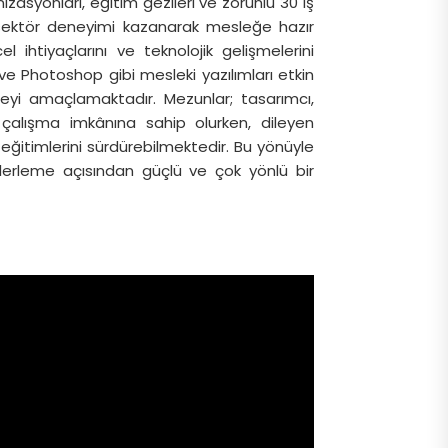
nizasyonları, eğitim gezileri ve zorunlu 30 iş
 sektör deneyimi kazanarak mesleğe hazır
ihtiyaçlarını ve teknolojik gelişmelerini
e Photoshop gibi mesleki yazılımları etkin
rmeyi amaçlamaktadır. Mezunlar; tasarımcı,
a çalışma imkânına sahip olurken, dileyen
ğitimlerini sürdürebilmektedir. Bu yönüyle
erleme açısından güçlü ve çok yönlü bir