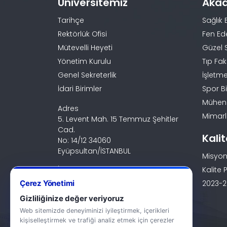
Üniversitemiz
Aka
Tarihçe
Sağlık 
Rektörlük Ofisi
Fen Ed
Mütevelli Heyeti
Güzel 
Yönetim Kurulu
Tıp Fak
Genel Sekreterlik
İşletme
İdari Birimler
Spor Bi
Mühendi
Adres
Mimarlı
5. Levent Mah. 15 Temmuz Şehitler
Cad.
Kali
No: 14/12 34060
Eyüpsultan/İSTANBUL
Misyon
İletişim
Kalite P
0 (212) 924 24 44
Çerez Yönetimi
2023-20
Gizliliğinize değer veriyoruz
Web sitemizde deneyiminizi iyileştirmek, içerikleri
kişiselleştirmek ve trafiği analiz etmek için çerezler