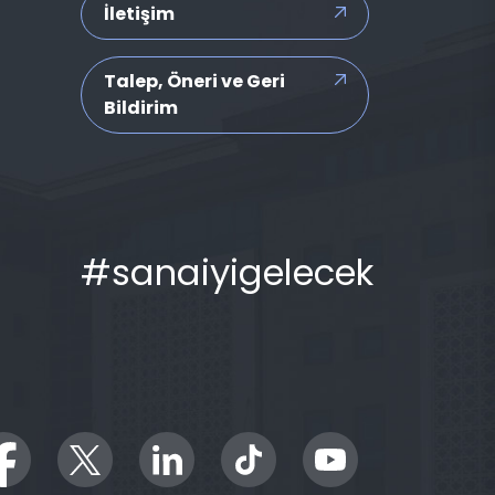
İletişim
Talep, Öneri ve Geri
Bildirim
#sanaiyigelecek