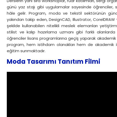
Derslerin yanı sıra workshoplar, fuar katılımları, sergi orga
günü yaz stajı gibi uygulamalar sayesinde öğrenciler,
hâle gelir. Program, moda ve tekstil sektörünün güncel 
yakından takip eden, DesignCAD, Illustrator, CorelDRAW v
şekilde kullanabilen nitelikli meslek elemanları yetişti
stilist ve kalıp hazırlama uzmanı gibi farklı alanlard
öğrenciler lisans programlarına geçiş yaparak akademik e
program, hem istihdam olanakları hem de akademik il
eğitim sunmaktadır.
Moda Tasarımı Tanıtım Filmi