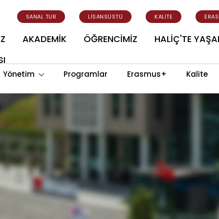
SANAL TUR
LİSANSÜSTÜ
KALİTE
ERA
İZ
AKADEMİK
ÖĞRENCİMİZ
HALİÇ'TE YAŞ
SI
Yönetim
Programlar
Erasmus+
Kalite