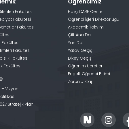
demik
Öğrencimiz
Bilimleri Fakültesi
Haliç CARE Center
ebiyat Fakültesi
Öğrenci İşleri Direktörlüğü
Sanatlar Fakültesi
Akademik Takvim
ültesi
Çift Ana Dal
 Fakültesi
Yan Dal
limleri Fakültesi
Yatay Geçiş
slik Fakültesi
Dikey Geçiş
k Fakültesi
Öğrenim Ücretleri
Engelli Öğrenci Birimi
te
Zorunlu Staj
 – Vizyon
olitikası
27 Stratejik Plan