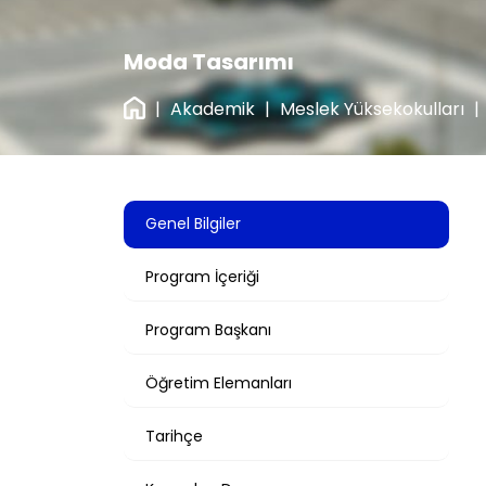
Moda Tasarımı
|
Akademik
|
Meslek Yüksekokulları
|
Genel Bilgiler
Program İçeriği
Program Başkanı
Öğretim Elemanları
Tarihçe