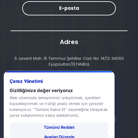
E-posta
Adres
5. Levent Mah. 15 Temmuz Şehitler Cad. No: 14/12 34060
Eyüpsultan/İSTANBUL
İletişim
Çerez Yönetimi
+90 (212) 924 24 44
Gizliliğinize değer veriyoruz
Web sitemizde deneyiminizi iyileştirmek, içerikleri
info@halic.edu.tr
kişiselleştirmek ve trafiği analiz etmek için çerezler
kullanıyoruz. "Tümünü Kabul Et" seçeneğine tıklayarak
çerez kullanımımızı kabul edebilirsiniz.
Tümünü Reddet
Ayarları Düzenle