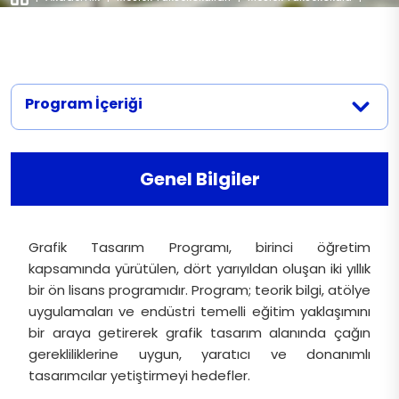
Faaliyetler
Programlar
|
Grafik Tasarımı
İletişim
Program İçeriği
Genel Bilgiler
Grafik Tasarım Programı, birinci öğretim
kapsamında yürütülen, dört yarıyıldan oluşan iki yıllık
bir ön lisans programıdır. Program; teorik bilgi, atölye
uygulamaları ve endüstri temelli eğitim yaklaşımını
bir araya getirerek grafik tasarım alanında çağın
gerekliliklerine uygun, yaratıcı ve donanımlı
tasarımcılar yetiştirmeyi hedefler.