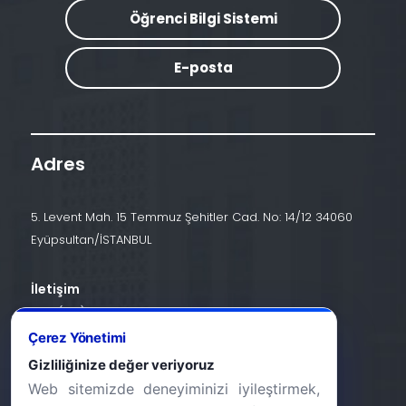
Öğrenci Bilgi Sistemi
E-posta
Adres
5. Levent Mah. 15 Temmuz Şehitler Cad. No: 14/12 34060
Eyüpsultan/İSTANBUL
İletişim
+90 (212) 924 24 44
Çerez Yönetimi
info@halic.edu.tr
Gizliliğinize değer veriyoruz
Web sitemizde deneyiminizi iyileştirmek,